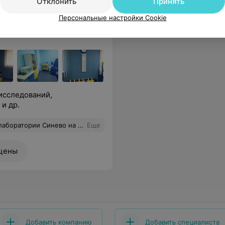
Отклонить
Принять
Персональные настройки Cookie
исследований,
и др.
 тест (хотя нужно звонить заранее) и сразу же отправили на сам тест. И результат я получила гораздо раньше обозначенного срока. Спасибо вам ОГРОМНОЕ!
Еще
цены
Добавить компанию
Добавить специалиста