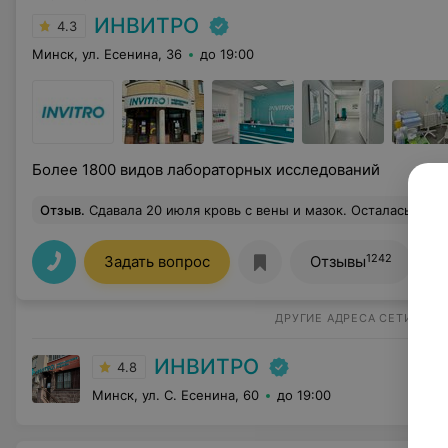
ИНВИТРО
4.3
Минск, ул. Есенина, 36
до 19:00
Более 1800 видов лабораторных исследований
Отзыв
.
Сдавала 20 июля кровь с вены и мазок. Осталась очень довольна. Сделали все аккуратно и безболезненно.Все под
1242
Задать вопрос
Отзывы
ДРУГИЕ АДРЕСА СЕТИ
ИНВИТРО
4.8
Минск, ул. С. Есенина, 60
до 19:00