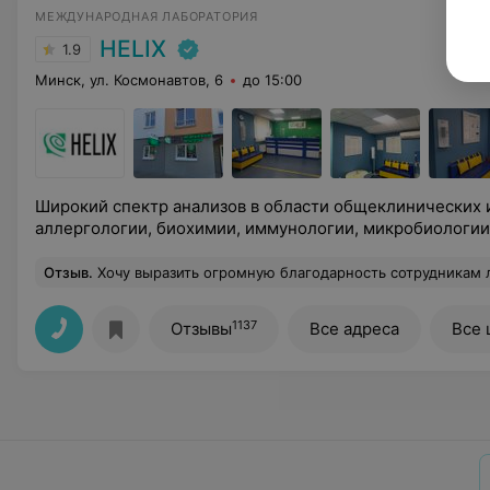
МЕЖДУНАРОДНАЯ ЛАБОРАТОРИЯ
HELIX
1.9
Минск, ул. Космонавтов, 6
до 15:00
Широкий спектр анализов в области общеклинических 
аллергологии, биохимии, иммунологии, микробиологии 
Отзыв
.
Хочу выразить огромную благодарность сотрудникам лаборатории Синево на Прушинских, 7. Срочно требовалось сделать ПЦР тест для приложения Путешествуй без Covid. Приехала "на удачу", так как везде огромные очереди и проблемы со скоростью выдачи результатов теста. Милая девушка Наталья на ресепшене пошла на встречу и помогла тут же записаться на
1137
Отзывы
Все адреса
Все 