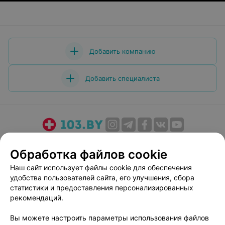
Добавить компанию
Добавить специалиста
О проекте
Новости проекта
Размещение рекламы
Обработка файлов cookie
Медицинский маркетинг
Публичный договор
Наш сайт использует файлы cookie для обеспечения
Пользовательское соглашение
Способы оплаты
удобства пользователей сайта, его улучшения, сбора
Вакансии
Партнеры
статистики и предоставления персонализированных
Написать руководителю 103.by
рекомендаций.
Написать в поддержку
Вы можете настроить параметры использования файлов
Персональные настройки cookie