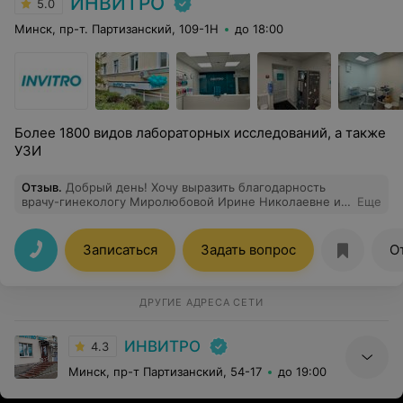
ИНВИТРО
5.0
Минск, пр-т. Партизанский, 109-1Н
до 18:00
Более 1800 видов лабораторных исследований, а также
УЗИ
Отзыв
.
Добрый день! Хочу выразить благодарность
врачу-гинекологу Миролюбовой Ирине Николаевне и
Еще
персоналу Инвитро ,на Джержинского 123. Хожу уже
не первый раз , всегда остаюсь довольно . Все
профессионалы своего дела, вежливые, все доступно
Записаться
Задать вопрос
О
объясняют! Спасибо огромное за Ваш труд !!!
ДРУГИЕ АДРЕСА СЕТИ
ИНВИТРО
4.3
Минск, пр-т Партизанский, 54-17
до 19:00