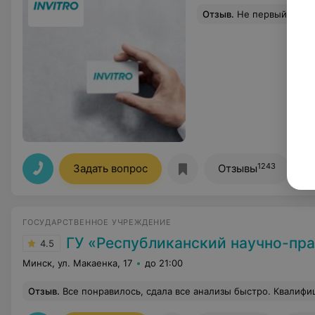
Отзыв
.
Не первый раз доводится обращаться в это отделение Инвитро и как Всегда, остаётся приятное 
1243
Задать вопрос
Отзывы
ГОСУДАРСТВЕННОЕ УЧРЕЖДЕНИЕ
ГУ «Республиканский научно-практический центр медицинской экспертизы и
4.5
Минск, ул. Макаенка, 17
до 21:00
Отзыв
.
Все понравилось, сдала все анализы быстро. Квалифицированные специалисты ответили на в