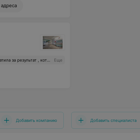
 адреса
 договоре. Я доверилась вашему государственному учреждению , но только ни теста , ни результата. Работа выполнена ? И какие неприятности меня ожидают без ПЦР-теста ? Жду ответа Спасибо
Еще
Добавить компанию
Добавить специалиста