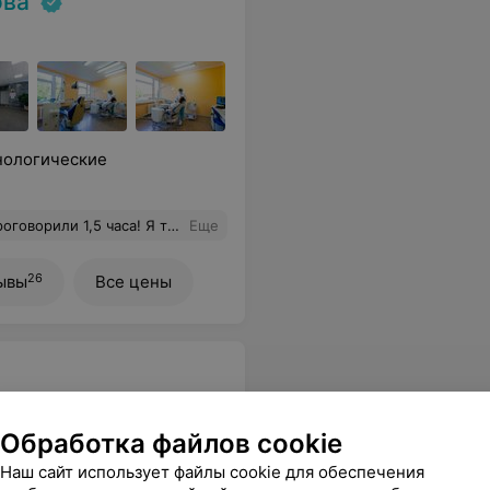
ова
енологические
 как быть дальше, схему лечения. И даже успокоила мою панику из-за аутоиммунного диагноза.
Еще
26
ывы
Все цены
Обработка файлов cookie
ораторных исследований
Наш сайт использует файлы cookie для обеспечения