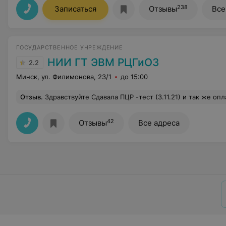
238
Записаться
Отзывы
Все
ГОСУДАРСТВЕННОЕ УЧРЕЖДЕНИЕ
НИИ ГТ ЭВМ РЦГиОЗ
2.2
Минск, ул. Филимонова, 23/1
до 15:00
Отзыв
.
Здравствуйте Сдавала ПЦР -тест (3.11.21) и так же оплатила за результат , который придёт по приложению « Путешествуй без ковид» для выезда на территорию РФ. 4.11.21 результат я не получила , сейчас 23:27 и до сих пор у меня нет результата , хотя сказали результат я получу на сдающий день с 16:00-17:00. У меня выезд в 06:00 (05.11.21) , что мне делать ? QR код не являются документом для контролирующих органов , это прописано в вашем же
42
Отзывы
Все адреса