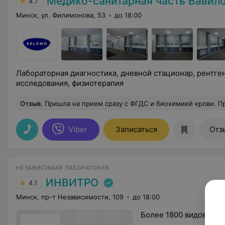
Медико-санитарная часть Вавил
4.7
Минск, ул. Филимонова, 53
до 18:00
Лабораторная диагностика, дневной стационар, рентг
исследования, физиотерапия
Отзыв
.
Пришла на прием сразу с ФГДС и биохимией крови. Проговорили 1,5 часа! Я такого внимательного и неравнодушного врача еще не встречала! Все очень подробно и доходчиво объяснила, рассказала что еще диагностировать,
Viber
Записаться
Отз
НЕЗАВИСИМАЯ ЛАБОРАТОРИЯ
ИНВИТРО
4.1
Минск, пр-т Независимости, 109
до 18:00
Более 1800 видов лаб