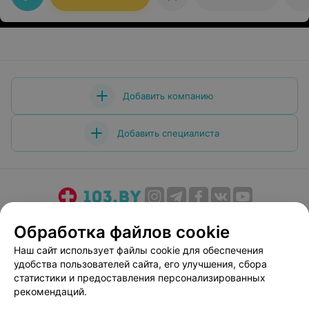
Добавить компанию
Добавить специалиста
О проекте
Новости проекта
Размещение рекламы
Обработка файлов cookie
Медицинский маркетинг
Публичный договор
Наш сайт использует файлы cookie для обеспечения
Пользовательское соглашение
Способы оплаты
удобства пользователей сайта, его улучшения, сбора
Вакансии
Партнеры
статистики и предоставления персонализированных
рекомендаций.
Написать руководителю 103.by