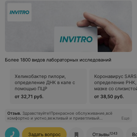
Более 1800 видов лабораторных исследований
Хеликобактер пилори,
Коронавирус SARS
определение ДНК в кале с
определение РНК, 
помощью ПЦР
мазке со слизисто
носоглотки и-или 
от 32,71 руб.
от 38,50 руб.
Отзыв
.
Здравствуйте!Прекрасное обслуживание,всё
комфортно и уютно,вежливый и приветливый
Еще
обслуживающий персонал. Быстрый результат
анализов и доступные цены.Спасибо огромное за
обслуживание,успешной работы в дальнейшем!
1243
Задать вопрос
Отзывы
В