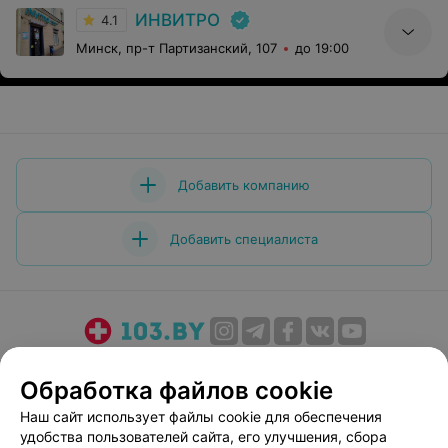
ИНВИТРО
4.1
Минск, пр-т Партизанский, 107
до 19:00
Добавить компанию
Добавить специалиста
О проекте
Новости проекта
Размещение рекламы
Обработка файлов cookie
Медицинский маркетинг
Публичный договор
Наш сайт использует файлы cookie для обеспечения
Пользовательское соглашение
Способы оплаты
удобства пользователей сайта, его улучшения, сбора
Вакансии
Партнеры