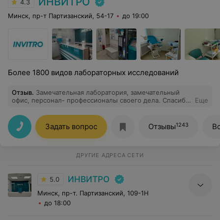
ИНВИТРО
4.3
Минск, пр-т Партизанский, 54-17
до 19:00
Более 1800 видов лабораторных исследований
Отзыв
.
Замечательная лаборатория, замечательный
офис, персонал- профессионалы своего дела. Спасибо
Еще
вам за внимание и хорошее отношение!
1243
Задать вопрос
Отзывы
В
ДРУГИЕ АДРЕСА СЕТИ
ИНВИТРО
5.0
Минск, пр-т. Партизанский, 109-1Н
до 18:00