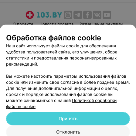
О проекте
Новости проекта
Размещение рекламы
Медицинский маркетинг
Публичный договор
Обработка файлов cookie
Пользовательское соглашение
Способы оплаты
Наш сайт использует файлы cookie для обеспечения
Вакансии
Партнеры
удобства пользователей сайта, его улучшения, сбора
статистики и предоставления персонализированных
Написать руководителю 103.by
рекомендаций.
Написать в поддержку
Персональные настройки cookie
Вы можете настроить параметры использования файлов
cookie или изменить свое согласие в более позднее время.
Обработка персональных данных
Для получения дополнительной информации о целях,
сроках и порядке использования файлов cookie вы
можете ознакомиться с нашей
Политикой обработки
файлов cookie
Принять
© 2026 ООО «Артокс Лаб», УНП 191700409
| 220012, Республика Беларусь,
Отклонить
г. Минск, улица Толбухина, 2, пом. 16 | help@103.by