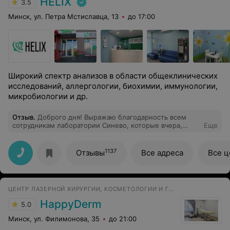
HELIX
3.5
Минск, ул. Петра Мстиславца, 13
до 17:00
Широкий спектр анализов в области общеклинических
исследований, аллергологии, биохимии, иммунологии,
микробиологии и др.
Отзыв
.
Доброго дня! Выражаю благодарность всем
сотрудникам лаборатории Синево, которые вчера,
Еще
10.11.2020г.оказали помощь в решении недоразумения.
Особая благодарность специалисту Екатерине-
(лаборатория на ул.Голубева) в незначительные
1137
Отзывы
Все адреса
Все 
минуты , располагающим тоном оказала мне помощь в
получении моих результатов анализа- теперь находясь
на карантине, каждый посетитель лаборатории может
узнать свои результаты зайдя на сайт -внесёт код
ЦЕНТР ЛАЗЕРНОЙ ХИРУРГИИ, КОСМЕТОЛОГИИ И ГИНЕКОЛОГИИ
заказа.. Думаю затянувшаяся пандемия утомила
человечество и это сказалось на нашем разногласии.
HappyDerm
5.0
Спасибо за понимание и снисходительное терпение за
неграмотность на просторах интернета
Минск, ул. Филимонова, 35
до 21:00