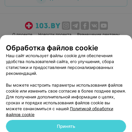
О проекте
Новости проекта
Размещение рекламы
Медицинский маркетинг
Публичный договор
Обработка файлов cookie
Пользовательское соглашение
Способы оплаты
Наш сайт использует файлы cookie для обеспечения
Вакансии
Партнеры
удобства пользователей сайта, его улучшения, сбора
статистики и предоставления персонализированных
Написать руководителю 103.by
рекомендаций.
Написать в поддержку
Персональные настройки cookie
Вы можете настроить параметры использования файлов
cookie или изменить свое согласие в более позднее время.
Обработка персональных данных
Для получения дополнительной информации о целях,
сроках и порядке использования файлов cookie вы
можете ознакомиться с нашей
Политикой обработки
файлов cookie
Принять