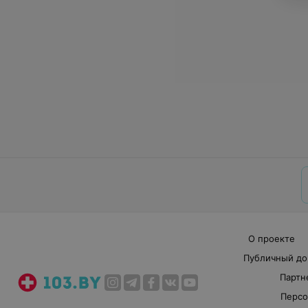
О проекте
Публичный до
Партн
Персо