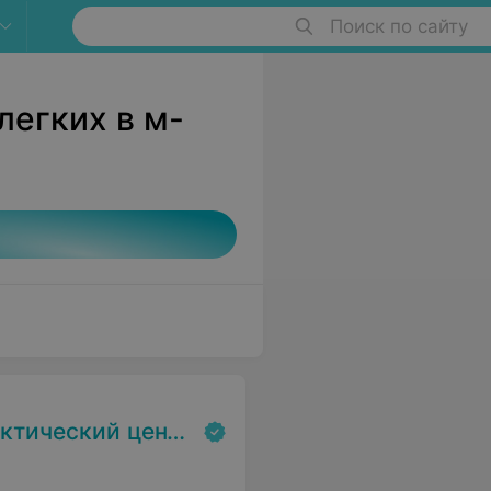
Поиск по сайту
егких в м-
экспертизы и реабилитаци»