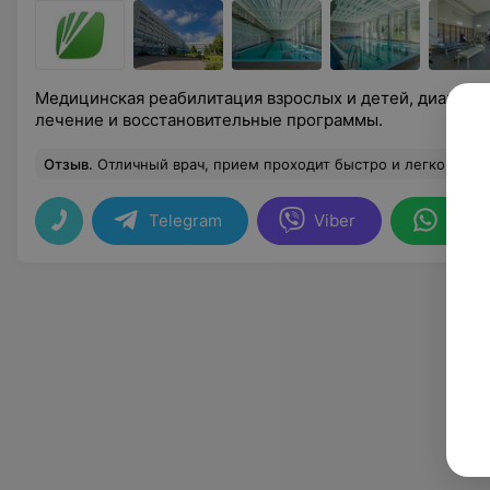
Медицинская реабилитация взрослых и детей, диагнос
лечение и восстановительные программы.
Отзыв
.
Отличный врач, прием проходит быстро и легко,зря только волновался. Побольше бы таких специалистов. Таких врачей нужно беречь,а не строчить плохие отзывы на них. Если хотите чтобы вас по часу слушали, обрат
Telegram
Viber
What