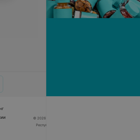
нг
сии
© 2026 ООО «Артокс Лаб», УНП 191700409
| 220012,
Республика Беларусь, г. Минск, улица Толбухина, 2,
пом. 16 | help@103.by
Служба поддержки
+375 291212755