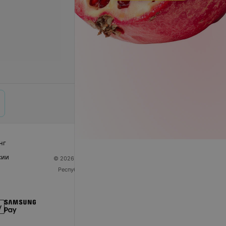
нг
сии
© 2026 ООО «Артокс Лаб», УНП 191700409
| 220012,
Республика Беларусь, г. Минск, улица Толбухина, 2,
пом. 16 | help@103.by
Служба поддержки
+375 291212755