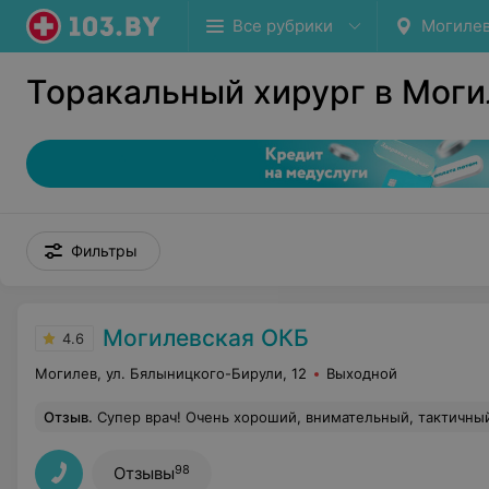
Все рубрики
Могиле
Торакальный хирург в Мог
Фильтры
Могилевская ОКБ
4.6
Могилев, ул. Бялыницкого-Бирули, 12
Выходной
Отзыв
.
Супер врач! Очень хороший, внимательный, тактичный и грамотный. Человечный! Это большая редкость. Прислали к нему на консультацию из другого отделения. Объяснил мне доходчиво что к ч
98
Отзывы