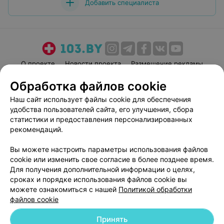
Добавить специалиста
О проекте
Новости проекта
Размещение рекламы
Медицинский маркетинг
Публичный договор
Обработка файлов cookie
Пользовательское соглашение
Способы оплаты
Наш сайт использует файлы cookie для обеспечения
Вакансии
Партнеры
удобства пользователей сайта, его улучшения, сбора
статистики и предоставления персонализированных
Написать руководителю 103.by
рекомендаций.
Написать в поддержку
Персональные настройки cookie
Вы можете настроить параметры использования файлов
cookie или изменить свое согласие в более позднее время.
Обработка персональных данных
Для получения дополнительной информации о целях,
сроках и порядке использования файлов cookie вы
можете ознакомиться с нашей
Политикой обработки
файлов cookie
Принять