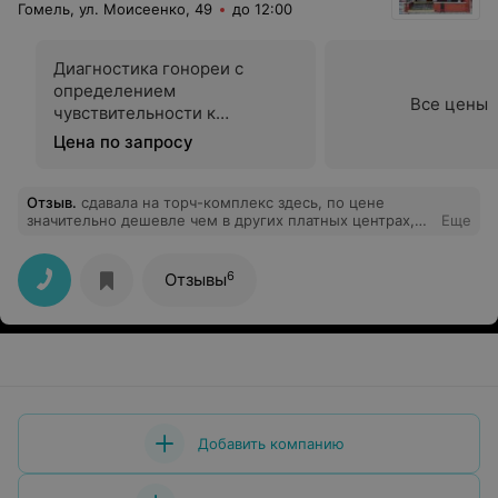
Гомель, ул. Моисеенко, 49
до 12:00
Диагностика гонореи с
определением
Все цены
чувствительности к
антибиотикам
Цена по запросу
Отзыв
.
сдавала на торч-комплекс здесь, по цене
значительно дешевле чем в других платных центрах,
Еще
почти 20 рублей экономии. сдавала в пятницу-
получила в понедельник.присылают смс о готовности.
правда касса расположена немного неудобно.
6
Отзывы
Добавить компанию