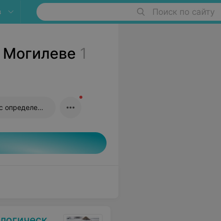
в
Поиск по сайту
в Могилеве
1
Посев на кандидоз с определением чувствительности
й диспансер