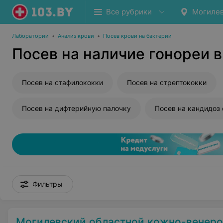
Все рубрики
Могиле
Лаборатории
•
Анализ крови
•
Посев крови на бактерии
Посев на наличие гонореи 
Посев на стафилококки
Посев на стрептококки
Посев на дифтерийную палочку
Фильтры
Могилевский областной кожно-венерологически