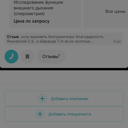
Исследование функции
внешнего дыхания
Все цены
(спирометрия)
Цена по запросу
Отзыв
.
хочу выразить безграничную благодарность
Янковской С.Б. и Шаранда Т.Н.за их золотые
Еще
руки.Благодаря этим ВРАЧАМ у меня есть двое
прекрасных малышей.Я всегда глядя на своих детей
мысленно благодарю их за то что я МАМА . СПАСИБО
7
Отзывы
ВАМ.
Добавить компанию
Добавить специалиста