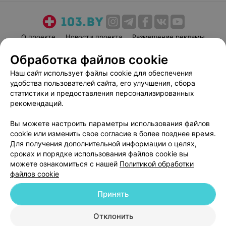
О проекте
Новости проекта
Размещение рекламы
Медицинский маркетинг
Публичный договор
Обработка файлов cookie
Пользовательское соглашение
Способы оплаты
Наш сайт использует файлы cookie для обеспечения
Вакансии
Партнеры
удобства пользователей сайта, его улучшения, сбора
статистики и предоставления персонализированных
Написать руководителю 103.by
рекомендаций.
Написать в поддержку
Персональные настройки cookie
Вы можете настроить параметры использования файлов
cookie или изменить свое согласие в более позднее время.
Обработка персональных данных
Для получения дополнительной информации о целях,
сроках и порядке использования файлов cookie вы
можете ознакомиться с нашей
Политикой обработки
файлов cookie
Принять
© 2026 ООО «Артокс Лаб», УНП 191700409
| 220012, Республика Беларусь,
Отклонить
г. Минск, улица Толбухина, 2, пом. 16 | help@103.by