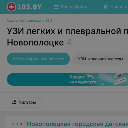
Все рубрики
Новопо
Медицинские центры
•
УЗИ
УЗИ легких и плевральной 
Новополоцке
4
УЗИ плевральной полости
УЗИ молочной железы
Фильтры
Новополоцкая городская детская полик
4.0