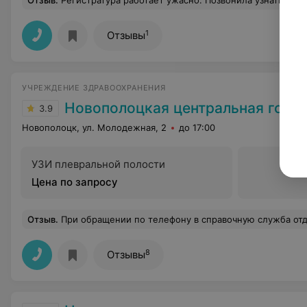
Отзыв
.
Регистратура работает ужасно. Позвонила узнать ,как работает поликлиника 4.01.2025 и 6.01.2025 ,мне грубо ответили, что поликли
1
Отзывы
УЧРЕЖДЕНИЕ ЗДРАВООХРАНЕНИЯ
Новополоцкая центральная городска
3.9
Новополоцк, ул. Молодежная, 2
до 17:00
УЗИ плевральной полости
Цена по запросу
Отзыв
.
При обращении по телефону в справочную служба отделения платных услуг Новополоцкой ЦГБ 23.08 столкнулась с грубым и хамским отношением специалиста, который отвечал на телефонный звонок. На вопрос: «Когда можно и нужно сдать ПЦР тест на COVID-19 для выезда за границу, если нужно уехать 29.08», ответ был получен в хамской и грубой форме: «мне все равно ког
8
Отзывы