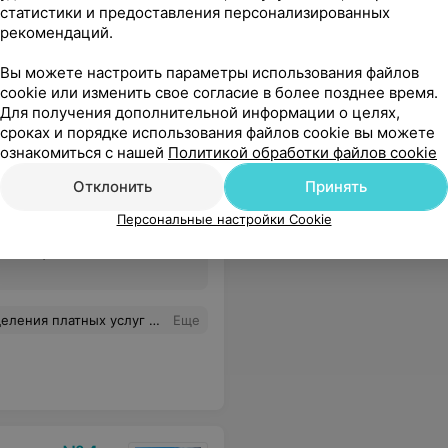
ника не работает до 8.01 2025. А оказывается работает.
Еще
статистики и предоставления персонализированных
рекомендаций.
Вы можете настроить параметры использования файлов
cookie или изменить свое согласие в более позднее время.
Для получения дополнительной информации о целях,
сроках и порядке использования файлов cookie вы можете
ознакомиться с нашей
Политикой обработки файлов cookie
я больница
Отклонить
Принять
Персональные настройки Cookie
Все цены
да и куда вам нужно, у нас запись за неделю». Нормально информация предоставлена не была. Альтернативные варианты также не оглашались. Не рекомендую.
Еще