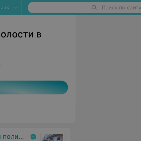
лоцк
Поиск по сайт
полости в
линика