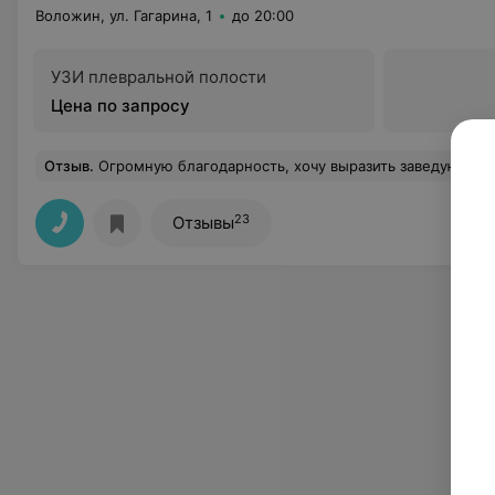
Воложин, ул. Гагарина, 1
до 20:00
УЗИ плевральной полости
Цена по запросу
Отзыв
.
Огромную благодарность, хочу выразить заведующему поликлиникой г.Воложин: Бураку Александру Александровичу. Оказалось, что он пациентов с COVID , которые лечатся дома, держит под личным контролем. Когда возникла проблема, и я не могла ее решить, я набрала приемную заведующего поликлиникой и не ошиблась. Не смотря, на свою занятость, Александр Александрович просмотрел все результаты исследований, несколько раз уточнил состояние больных родителей и оказал необходимую помощь. Больше бы таких внимательных и отзывчивых врачей. Они особенно нужны в настоящее время!!! Также хочу сказать спасибо участковому врачу Максимчик Л.
23
Отзывы