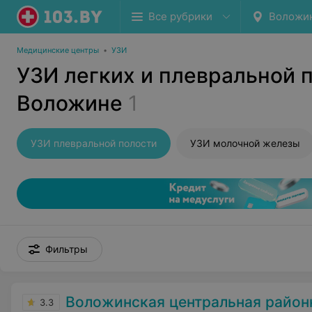
Все рубрики
Воложи
Медицинские центры
•
УЗИ
УЗИ легких и плевральной 
Воложине
1
УЗИ плевральной полости
УЗИ молочной железы
Фильтры
Воложинская центральная районна
3.3