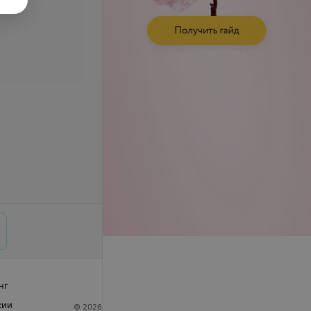
нг
сии
© 2026 ООО «Артокс Лаб», УНП 191700409
| 220012,