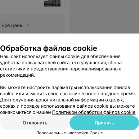
Все цены
Обработка файлов cookie
А. за ее терпение. Когда ей позвонишь, а при COVID, вопросов всегда много и каждый день они новые, Лариса Александровна всегда терпеливо выслушает жалобы, просмотрит результаты исследований и проконсультирует. А звонят ей бесконечное количество раз в день.
Еще
Наш сайт использует файлы cookie для обеспечения
удобства пользователей сайта, его улучшения, сбора
статистики и предоставления персонализированных
рекомендаций.
Вы можете настроить параметры использования файлов
cookie или изменить свое согласие в более позднее время.
Для получения дополнительной информации о целях,
сроках и порядке использования файлов cookie вы можете
ознакомиться с нашей
Политикой обработки файлов cookie
Отклонить
Принять
Персональные настройки Cookie