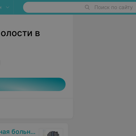
н
Поиск по сайту
полости в
я больница