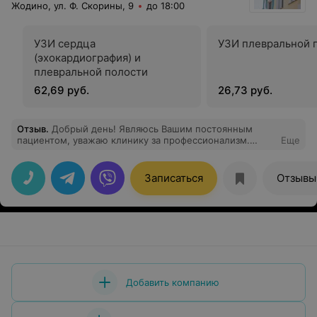
Жодино, ул. Ф. Скорины, 9
до 18:00
УЗИ сердца
УЗИ плевральной 
(эхокардиография) и
плевральной полости
62,69 руб.
26,73 руб.
Отзыв
.
Добрый день! Являюсь Вашим постоянным
пациентом, уважаю клинику за профессионализм.
Еще
Благодаря Вам, в семье появился ребенок, а теперь
встала проблема наблюдения у педиатра, не можем
найти хорошего не в Жодино, не в Борисове.
Записаться
Отзывы
Пожалуйста, начните расширение деятельности в
данном направлении! Очень в Вас нуждаемся!
Добавить компанию