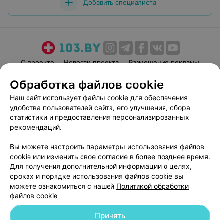
Добавить специалиста
О проекте
Новости проекта
Размещение рекламы
Медицинский маркетинг
Публичный договор
Обработка файлов cookie
Пользовательское соглашение
Способы оплаты
Наш сайт использует файлы cookie для обеспечения
Вакансии
Партнеры
удобства пользователей сайта, его улучшения, сбора
статистики и предоставления персонализированных
Написать руководителю 103.by
рекомендаций.
Написать в поддержку
Персональные настройки cookie
Вы можете настроить параметры использования файлов
cookie или изменить свое согласие в более позднее время.
Обработка персональных данных
Для получения дополнительной информации о целях,
сроках и порядке использования файлов cookie вы
можете ознакомиться с нашей
Политикой обработки
файлов cookie
Принять