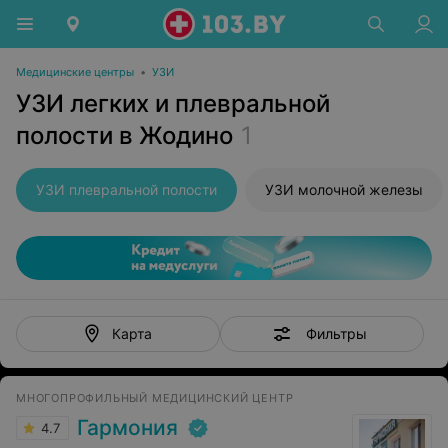
Медицинские центры
•
УЗИ
УЗИ легких и плевральной
полости в Жодино
1
УЗИ плевральной полости
УЗИ молочной железы
Фильтры
Карта
МНОГОПРОФИЛЬНЫЙ МЕДИЦИНСКИЙ ЦЕНТР
Гармония
4.7