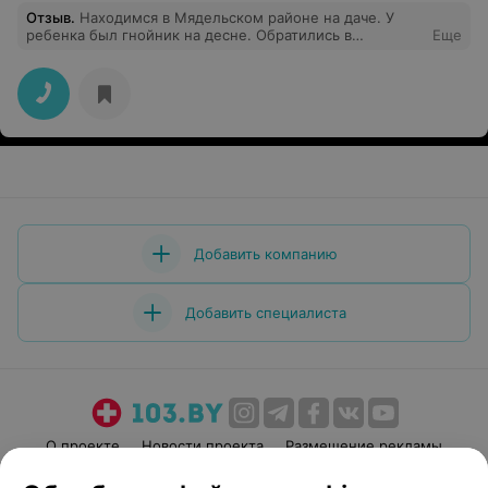
Отзыв
.
Находимся в Мядельском районе на даче. У
ребенка был гнойник на десне. Обратились в
Еще
Мядельскую ЦРБ. Приняли без проблем и вопросов.
Стоматолог быстро обработала десну, дала
рекомендации. Спасибо за оперативность и
вежливость!
Добавить компанию
Добавить специалиста
О проекте
Новости проекта
Размещение рекламы
Медицинский маркетинг
Публичный договор