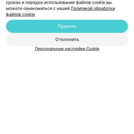
сроках и порядке использования файлов cookie вы
можете ознакомиться с нашей
Политикой обработки
файлов cookie
Добавить компанию
Принять
Добавить специалиста
Отклонить
Персональные настройки Cookie
О проекте
Новости проекта
Размещение рекламы
Медицинский маркетинг
Публичный договор
Пользовательское соглашение
Способы оплаты
Вакансии
Партнеры
Написать руководителю 103.by
Написать в поддержку
Персональные настройки cookie
Обработка персональных данных