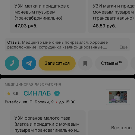
УЗИ матки и придатков с
УЗИ матки и прида
мочевым пузырем
мочевым пузырем
(трансабдоминально)
(трансвагинально)
47,03 руб.
48,59 руб.
Отзыв
.
Медцентр мне очень понравился. Хорошее
расположение, сотрудники квалифицированные,
Еще
грамотные. На приеме внимательно меня выслушали и
ответили на все мои вопросы. Спасибо!
36
Записаться
Отзывы
МЕДИЦИНСКАЯ ЛАБОРАТОРИЯ
СИНЛАБ
3.9
Витебск, ул. П. Бровки, 9
до 15:00
УЗИ органов малого таза
(матка и придатки с мочевым
Все цены
пузырем трансвагинально и