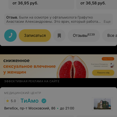
от 36,95 руб.
от 36,58 руб.
Отзыв
.
Были на осмотре у офтальмолога Графутко
Анастасии Александровны. Это врач, который работает
Еще
с детьми с любовью, с подходом и вниманием, с
нужными словами (всё комментирует, ты красавчик,
ты умничка), а родителям расскажет всё грамотно! Это
9239
Записаться
Отзывы
Все 
Врач с большой буквы! У нашего ребенка, слава Богу,
всё с глазками в порядке. С благодарностью! И
конечно рекомендую!
ЭФФЕКТИВНАЯ РЕКЛАМА НА САЙТЕ
МЕДИЦИНСКИЙ ЦЕНТР
ТиАмо
5.0
Витебск, пр-т Московский, 86
до 21:00