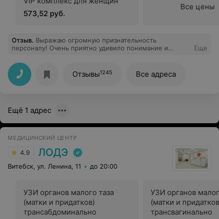
VIP комплекс для женщин
Все цены
573,52 руб.
Отзыв
.
Выражаю огромную признательность
персоналу! Очень приятно удивило понимание и
Еще
помощь в оказании услуги на дому лежачему
больному! Спасибо вам огромное!
1245
Отзывы
Все адреса
Ещё 1 адрес
МЕДИЦИНСКИЙ ЦЕНТР
ЛОДЭ
4.9
Витебск, ул. Ленина, 11
до 20:00
УЗИ органов малого таза
УЗИ органов малог
(матки и придатков)
(матки и придатков
трансабдоминально
трансвагинально