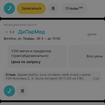
Профессионал с большой буквы, очень внимательный
и отзывчивый врач! Делала подтяжку груди, исходник
144
Записаться
Отзывы
был мягко говоря сложный, но он легко справился и
результат превзошёл все мои ожидания! Рекомендую
всем, этот человек точно на своём месте!
МЕДИЦИНСКИЙ ЦЕНТР
ДиПарМед
5.0
Витебск, ул. Правды, 39-2
до 15:00
УЗИ матки и придатков
(трансабдоминально)
Все цены
Цена по запросу
Отзыв
.
Здравствуйте, хочу оставить свой отзыв о враче
УЗИ Кухновец Е. А. Была сегодня( 05.11.25) на УЗИ
Еще
сердца, УЗИ брюшной полости и УЗИ вен нижних
конечностей, осталось очень довольна осмотром, врач
очень внимательно смотрит, всё расскажет,
посоветует, в моем случае позвонила другому врачу и
договорилась о приёме, хочу выразить огромное
спасибо и благодарю за такое отношение к пациентам,
дай Вам бог здоровья и всего самого хорошего,