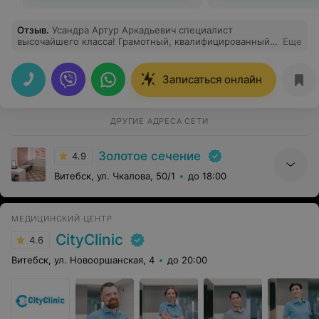
Отзыв
.
Усандра Артур Аркадьевич специалист
высочайшего класса! Грамотный, квалифицированный,
Еще
с большим опытом работы, на УЗИ внимательно
посмотрел и ответил на все мои вопросы. Спасибо!
Записаться онлайн
ДРУГИЕ АДРЕСА СЕТИ
Золотое сечение
4.9
Витебск, ул. Чкалова, 50/1
до 18:00
МЕДИЦИНСКИЙ ЦЕНТР
CityClinic
4.6
Витебск, ул. Новооршанская, 4
до 20:00