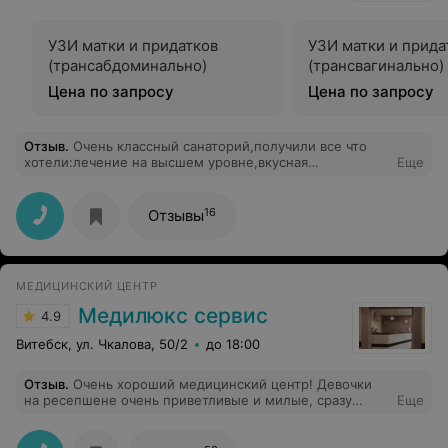
На 30.0821. короче потратила на прием моей жены
ровно 2 минуты. Даже не спросив и не выслушав
УЗИ матки и придатков
УЗИ матки и прида
поциента.А до 30. 08 - хоть ты помирай. Больше мы в
эту поликлинику не ногой. Врачи новые просто ужас.
(трансабдоминально)
(трансвагинально)
Пациенты для них это не люди а расходный материал.
Цена по запросу
Цена по запросу
Вот тебе и бесплатная медицина
Отзыв
.
Очень классный санаторий,получили все что
хотели:лечение на высшем уровне,вкусная
Еще
еда,прекраснейшая природа,внимательный
,приветливый персонал,БАССЕЙН-супер,дествительно
в минералке плавали!
16
Отзывы
МЕДИЦИНСКИЙ ЦЕНТР
Медилюкс сервис
4.9
Витебск, ул. Чкалова, 50/2
до 18:00
Отзыв
.
Очень хороший медицинский центр! Девочки
на ресепшене очень приветливые и милые, сразу
Еще
поднимают этим настроение. Посетила первичный
приём врача диетолога. И осталась очень довольна