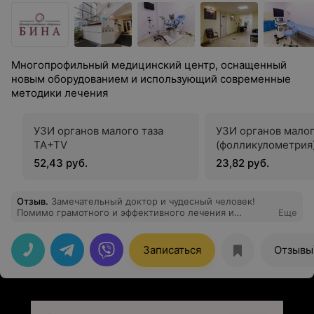
Многопрофильный медицинский центр, оснащенный
новым оборудованием и использующий современные
методики лечения
УЗИ органов малого таза
УЗИ органов малог
ТА+ТV
(фолликулометрия
52,43 руб.
23,82 руб.
Отзыв
.
Замечательный доктор и чудесный человек!
Помимо грамотного и эффективного лечения и
Еще
решения вопроса всегда найдет нужные слова и
поддержит. Очень рада, что однажды решила придти к
ней на прием и у нас всё получилось!
Записаться
Отзывы