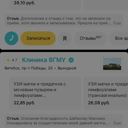
трансобдоминально)
39,10 руб.
Отзыв
.
Дополнение к отзыву о том, что не записали на
приём, хотя звонила и записывалась. Пришла на приём
Еще
в другой день к аллергологу, врач мне очень
понравился, очень приятная женщина, уделила
внимания моей проблеме столько сколько этого
567
Записаться
Отзывы
Все а
нужно было, объяснила причину появления, уточнила
все моменты, чтобы определить какая именно у меня
проблема и как её решить, назначила лечение. В
общем я довольна.
Клиника ВГМУ
4.7
Витебск, пр-т Победы, 20
Выходной
УЗИ матки и придатков с
УЗИ матки и прида
мочевым пузырем и
лимфоузлами
лимфоузлами
(трансвагинально)
(трансабдоминально)
22,85 руб.
26,08 руб.
Отзыв
.
Огромная благодарность Шабанову Максиму
Геннадьевичу за осуществление моей давней мечты,
Еще
которая прибавила +100% к уверенности в себе!