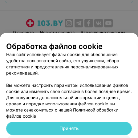
О проекте
Новости проекта
Размещение рекламы
Медицинский маркетинг
Публичный договор
Обработка файлов cookie
Пользовательское соглашение
Способы оплаты
Наш сайт использует файлы cookie для обеспечения
Вакансии
Партнеры
удобства пользователей сайта, его улучшения, сбора
статистики и предоставления персонализированных
Написать руководителю 103.by
рекомендаций.
Написать в поддержку
Персональные настройки cookie
Вы можете настроить параметры использования файлов
cookie или изменить свое согласие в более позднее время.
Обработка персональных данных
Для получения дополнительной информации о целях,
сроках и порядке использования файлов cookie вы
можете ознакомиться с нашей
Политикой обработки
файлов cookie
Принять
© 2026 ООО «Артокс Лаб», УНП 191700409
| 220012, Республика Беларусь,