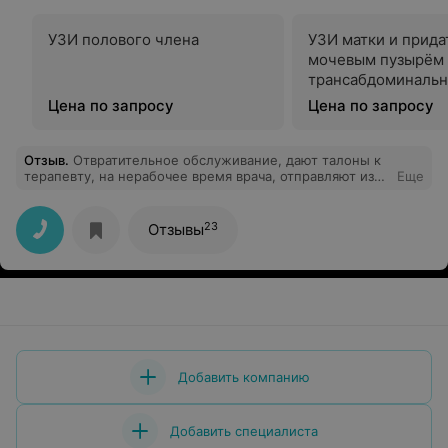
УЗИ полового члена
УЗИ матки и прида
мочевым пузырём
трансабдоминаль
Цена по запросу
Цена по запросу
Отзыв
.
Отвратительное обслуживание, дают талоны к
терапевту, на нерабочее время врача, отправляют из
Еще
одного кабинета в другой, создают видимость работы.
Медкомиссия затянется минимум на 2 дня.
Наплевательское отношение к посетителям
23
Отзывы
Добавить компанию
Добавить специалиста