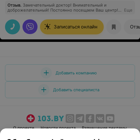
Отзыв
.
Замечательный доктор! Внимательный и
доброжелательный! Постоянно посещаем Ваш центр!
Еще
Однозначно рекомендую!
Записаться онлайн
Отз
Добавить компанию
Добавить специалиста
О проекте
Новости проекта
Размещение рекламы
Медицинский маркетинг
Публичный договор