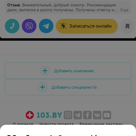
Отзыв
.
Внимательный, добрый осмотр. Рекомендации
дали, выписка в школу получены. Получены ответы на
Еще
мои вопросы Осмотром довольна. Также обратили
внимание на большой выбор оптики. Буду
рекомендовать знакомым Вас
Записаться онлайн
Добавить компанию
Добавить специалиста
О проекте
Новости проекта
Размещение рекламы
Медицинский маркетинг
Публичный договор