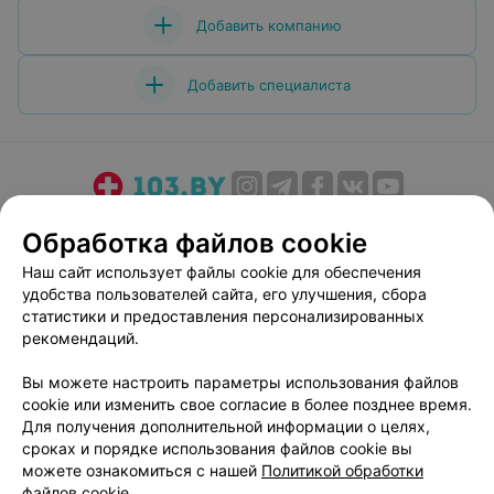
Добавить компанию
Добавить специалиста
О проекте
Новости проекта
Размещение рекламы
Обработка файлов cookie
Медицинский маркетинг
Публичный договор
Наш сайт использует файлы cookie для обеспечения
Пользовательское соглашение
Способы оплаты
удобства пользователей сайта, его улучшения, сбора
Вакансии
Партнеры
статистики и предоставления персонализированных
рекомендаций.
Написать руководителю 103.by
Написать в поддержку
Вы можете настроить параметры использования файлов
cookie или изменить свое согласие в более позднее время.
Персональные настройки cookie
Для получения дополнительной информации о целях,
Обработка персональных данных
сроках и порядке использования файлов cookie вы
можете ознакомиться с нашей
Политикой обработки
файлов cookie