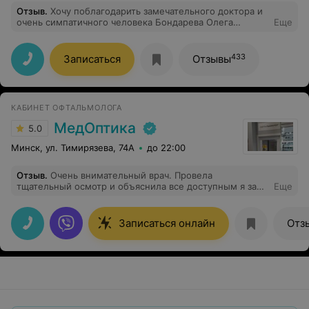
Отзыв
.
Хочу поблагодарить замечательного доктора и
очень симпатичного человека Бондарева Олега
Еще
Николаевича. Благодаря ему, я смогла вернуться к
полноценной жизни без постоянной боли. Теперь я
совершенно не ощущаю свой возраст. И, конечно,
433
Записаться
Отзывы
спасибо всем медработникам, с кем я столкнулась в
клинике Мерси.
КАБИНЕТ ОФТАЛЬМОЛОГА
МедОптика
5.0
Минск, ул. Тимирязева, 74А
до 22:00
Отзыв
.
Очень внимательный врач. Провела
тщательный осмотр и объяснила все доступным я за
Еще
языком)
Записаться онлайн
Отз