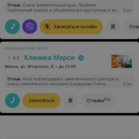
Отзыв
.
Очень внимательный врач. Провела
тщательный осмотр и объяснила все доступным я за
Еще
языком)
Записаться онлайн
Отз
МЕДИЦИНСКИЙ ЦЕНТР
Клиника Мерси
4.3
Минск, ул. Игнатенко, 8
до 21:00
Отзыв
.
Хочу поблагодарить замечательного доктора и
очень симпатичного человека Бондарева Олега
Еще
Николаевича. Благодаря ему, я смогла вернуться к
полноценной жизни без постоянной боли. Теперь я
совершенно не ощущаю свой возраст. И, конечно,
433
Записаться
Отзывы
спасибо всем медработникам, с кем я столкнулась в
клинике Мерси.