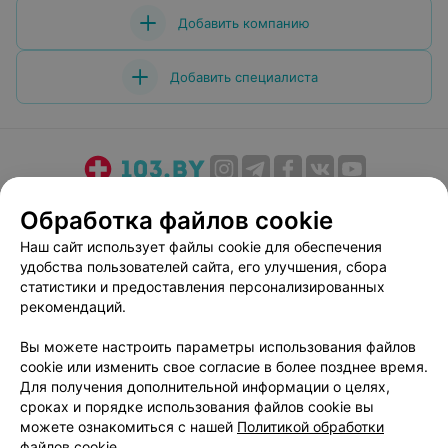
Добавить компанию
Добавить специалиста
О проекте
Новости проекта
Размещение рекламы
Обработка файлов cookie
Медицинский маркетинг
Публичный договор
Наш сайт использует файлы cookie для обеспечения
Пользовательское соглашение
Способы оплаты
удобства пользователей сайта, его улучшения, сбора
Вакансии
Партнеры
статистики и предоставления персонализированных
рекомендаций.
Написать руководителю 103.by
Написать в поддержку
Вы можете настроить параметры использования файлов
cookie или изменить свое согласие в более позднее время.
Персональные настройки cookie
Для получения дополнительной информации о целях,
Обработка персональных данных
сроках и порядке использования файлов cookie вы
можете ознакомиться с нашей
Политикой обработки
файлов cookie