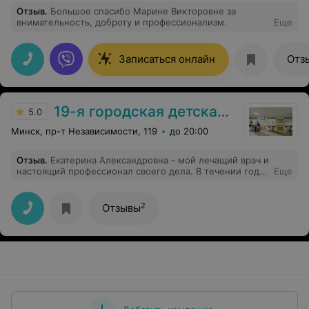
Отзыв
.
Большое спасибо Марине Викторовне за
внимательность, доброту и профессионализм.
Еще
Записаться онлайн
Отз
19-я городская детская поликлиника
5.0
Минск, пр-т Независимости, 119
до 20:00
Отзыв
.
Екатерина Александровна - мой лечащий врач и
настоящий профессионал своего дела. В течении года
Еще
наблюдаюсь на диспансерном учете по поводу
судорожного синдрома на фоне новообразования
мозга, Екатерина Александровна оперативно и
2
Отзывы
качественно оформила направление в стационар для
обследования, назначила необходимые анализы и
направления на МРТ с контрастным усилением. Даже
в частных клиниках так быстро и качественно зачастую
не получается. Рад, что приписан к поликлинике с
таким прекрасным неврологом