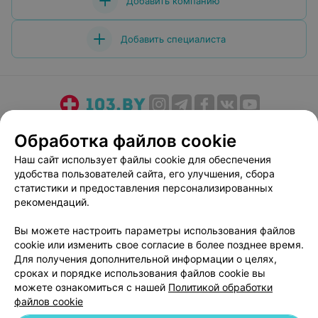
Добавить компанию
Добавить специалиста
О проекте
Новости проекта
Размещение рекламы
Обработка файлов cookie
Медицинский маркетинг
Публичный договор
Наш сайт использует файлы cookie для обеспечения
Пользовательское соглашение
Способы оплаты
удобства пользователей сайта, его улучшения, сбора
Вакансии
Партнеры
статистики и предоставления персонализированных
рекомендаций.
Написать руководителю 103.by
Написать в поддержку
Вы можете настроить параметры использования файлов
cookie или изменить свое согласие в более позднее время.
Персональные настройки cookie
Для получения дополнительной информации о целях,
Обработка персональных данных
сроках и порядке использования файлов cookie вы
можете ознакомиться с нашей
Политикой обработки
файлов cookie