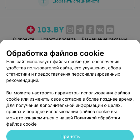
Добавить специалиста
О проекте
Новости проекта
Размещение рекламы
Медицинский маркетинг
Публичный договор
Обработка файлов cookie
Пользовательское соглашение
Способы оплаты
Наш сайт использует файлы cookie для обеспечения
Вакансии
Партнеры
удобства пользователей сайта, его улучшения, сбора
статистики и предоставления персонализированных
Написать руководителю 103.by
рекомендаций.
Написать в поддержку
Персональные настройки cookie
Вы можете настроить параметры использования файлов
cookie или изменить свое согласие в более позднее время.
Обработка персональных данных
Для получения дополнительной информации о целях,
сроках и порядке использования файлов cookie вы
можете ознакомиться с нашей
Политикой обработки
файлов cookie
Принять