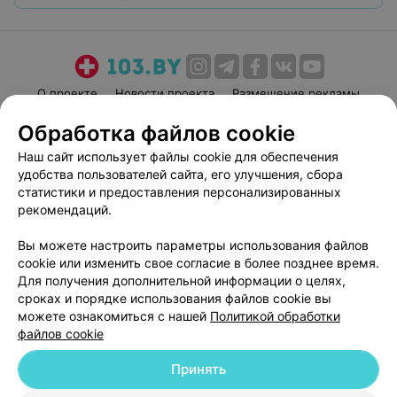
О проекте
Новости проекта
Размещение рекламы
Медицинский маркетинг
Публичный договор
Обработка файлов cookie
Пользовательское соглашение
Способы оплаты
Наш сайт использует файлы cookie для обеспечения
Вакансии
Партнеры
удобства пользователей сайта, его улучшения, сбора
статистики и предоставления персонализированных
Написать руководителю 103.by
рекомендаций.
Написать в поддержку
Персональные настройки cookie
Вы можете настроить параметры использования файлов
cookie или изменить свое согласие в более позднее время.
Обработка персональных данных
Для получения дополнительной информации о целях,
сроках и порядке использования файлов cookie вы
можете ознакомиться с нашей
Политикой обработки
файлов cookie
Принять
© 2026 ООО «Артокс Лаб», УНП 191700409
| 220012, Республика Беларусь,