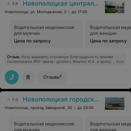
Новополоцкая центральная городская больница
3.9
Новополоцк, ул. Молодежная, 2
до 17:00
Водительская медкомиссия
Водительская мед
для мужчин
для женщин
Цена по запросу
Цена по запросу
Отзыв
.
Хочу выразить огромную благодарность врачам
поликлиники №4- врачу- урологу Фиалко И.А. и врачу-
Еще
терапевту Стаховской Л.И. и младшему медицинскому
персоналу- Сикора К.С. и Кремс Т.Н. за их высочайший
профессионализм, чуткость, стремление прийти на
8
Отзывы
помощь и найти выход из любой, казалось бы, самой
сложнейшей ситуации. И хотелось бы пожелать им
оставаться на том же уровне ещё долгие годы, не
снижая планку-это очень важно- ведь они стоят на
Новополоцкая городская поликлиника №4
страже самого главного, что у нас есть- нашего
5.0
здоровья.
Новополоцк, проезд Заводской, 30
до 20:00
Водительская медкомиссия
Водительская мед
для мужчин
для женщин