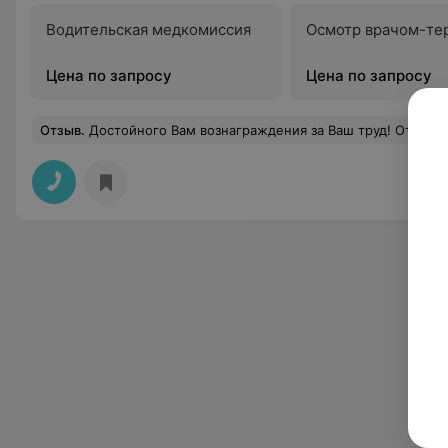
Водительская медкомиссия
Осмотр врачом-те
Цена по запросу
Цена по запросу
Отзыв
.
Достойного Вам вознаграждения за Ваш труд! Отдельную благодарность выражаю врачу Н.Г хочу искренне от всего сердца поблагодарить Вас за Вашу работу. Вы талантливый врач от Бога с золотыми руками и горячим сердцем. Быть врачом — это Ваше призвание. Но Вы еще и замечательный человек, добрый, отзывчивый и умеющий сострадать людям. Вы прекрасный специалист, хорошо знающий свое дело. Вы уверенный и решительный. Это хорошие качества для врача. Желаю Вам здоровья, благополучия и успехов в Вашем нелегком и благородном деле. Желаю множество благодарных 