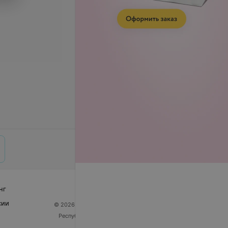
нг
сии
© 2026 ООО «Артокс Лаб», УНП 191700409
| 220012,
Республика Беларусь, г. Минск, улица Толбухина, 2,
пом. 16 | help@103.by