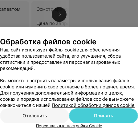
рапевтом
Осмотр врачом-неврологом
Осмотр в
офтальм
Цена по запросу
Цена по 
Обработка файлов cookie
пациентов и младшему медицинскому персоналу детского отделения, за тёплую атмосферу, которая живет в Вашем отделении, за чистоту и уют, комфортное пребывание во время лечения, внимательный уход и чуткость по отношению к пациентам.
Еще
Наш сайт использует файлы cookie для обеспечения
удобства пользователей сайта, его улучшения, сбора
статистики и предоставления персонализированных
рекомендаций.
Вы можете настроить параметры использования файлов
cookie или изменить свое согласие в более позднее время.
Для получения дополнительной информации о целях,
сроках и порядке использования файлов cookie вы можете
ознакомиться с нашей
Политикой обработки файлов cookie
Отклонить
Принять
Персональные настройки Cookie