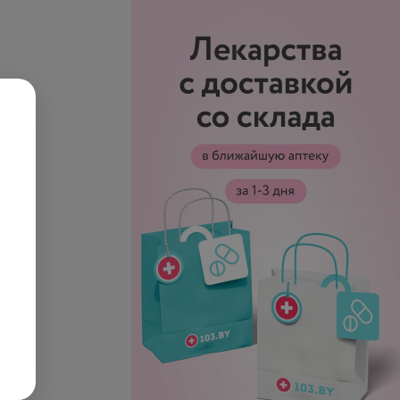
рачом-
Осмотр врачом-
ологом
оториноларингологом
запросу
Цена по запросу