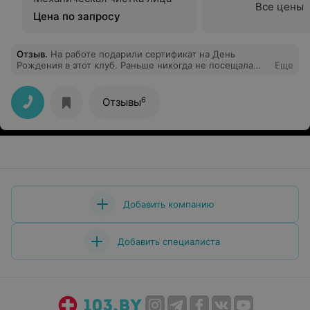
Все цены
Цена по запросу
Отзыв
.
На работе подарили сертификат на День
Рождения в этот клуб. Раньше никогда не посещала
Еще
его. И была приятно удивлена тому, что там оказывают
спа-процедуры, массаж и даже есть косметолог, т.к.
думала, что там только тренажерный зал и фитнес.
6
Отзывы
Отдохнула душой и телом! За подарком теперь только
в "Софию"
Добавить компанию
Добавить специалиста