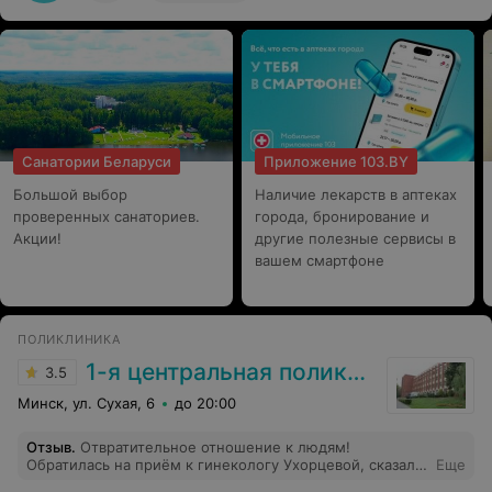
Санатории Беларуси
Приложение 103.BY
Большой выбор
Наличие лекарств в аптеках
проверенных санаториев.
города, бронирование и
Акции!
другие полезные сервисы в
вашем смартфоне
ПОЛИКЛИНИКА
1-я центральная поликлиника
3.5
Минск, ул. Сухая, 6
до 20:00
Отзыв
.
Отвратительное отношение к людям!
Обратилась на приём к гинекологу Ухорцевой, сказала,
Еще
что проведёт только осмотр! Без моего согласия