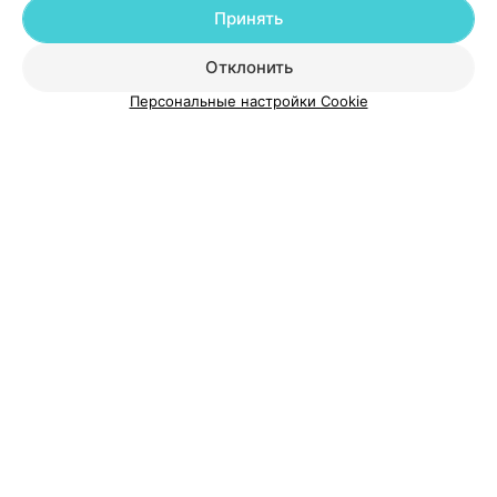
Принять
Добавить специалиста
Отклонить
Персональные настройки Cookie
О проекте
Новости проекта
Размещение рекламы
Медицинский маркетинг
Публичный договор
Пользовательское соглашение
Способы оплаты
Вакансии
Партнеры
Написать руководителю 103.by
Написать в поддержку
Персональные настройки cookie
Обработка персональных данных