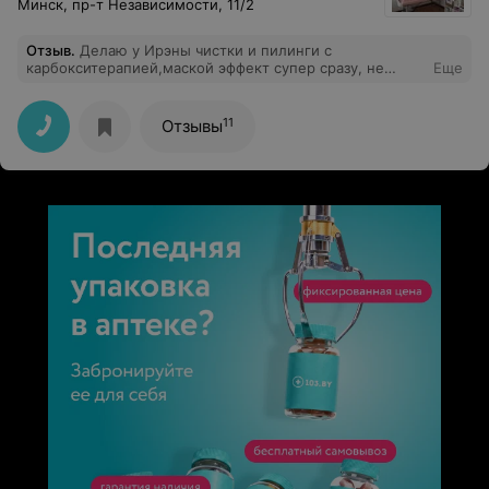
Минск, пр-т Независимости, 11/2
Отзыв
.
Делаю у Ирэны чистки и пилинги с
карбокситерапией,маской эффект супер сразу, не
Еще
больно. Спасибо за подобранный домашний уход,
ничего лишнего и всё работает. Рекомендую самый
лучший и грамотный косметолог! Всегда есть
11
Отзывы
выгодные предложения и скидки и в конце процедур
классные подарки для ухода дома.