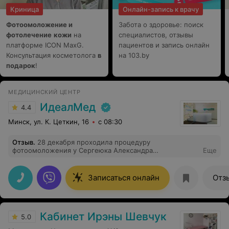
Криница
Онлайн-запись к врачу
Фотоомоложение и
Забота о здоровье: поиск
фотолечение
кожи
на
специалистов, отзывы
платформе ICON MaxG.
пациентов и запись онлайн
Консультация косметолога
в
на 103.by
подарок
!
МЕДИЦИНСКИЙ ЦЕНТР
ИдеалМед
4.4
Минск, ул. К. Цеткин, 16
с 08:30
Отзыв
.
28 декабря проходила процедуру
фотоомоложения у Сергеюка Александра
Еще
Алексеевича. Хочу отметить, что этот врач является
компетентным специалистом, мастером своего дела.
Он очень четко отвечает на вопросы, оперативно
Записаться онлайн
Отз
проводит процедуру, квалифицировано консультирует
пациентов. Благодаря этому специалисту от
посещения медицинского центра остались очень
приятные впечатления. Думаю, что обязательно буду
Кабинет Ирэны Шевчук
обращаться сюда еще.
5.0