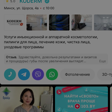
KODERM
5.0
Минск, ул. Щорса, 4а
с 10:00
Услуги инъекционной и аппаратной косметологии,
пилинги для лица, лечение кожи, чистка лица,
уходовые программы
Отзыв
.
Здравствуйте, довольна результатами и визитов
и процедуры) губы после увеличения выглядят
Еще
максимально естественно, люди не понимают, что в
них вообще что-то есть. Поэтому благодарю
Анастасию за работу
Фотолечение
3D-т