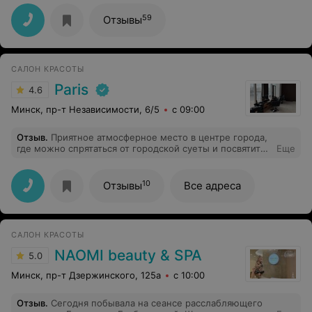
сделала соскоб на цитологию, хотя я заранее
предупредила, делала этот анализ месяц назад в
59
Отзывы
другой клинике и могу принести выписку. Далее после
проведения этих экзекуций мне сообщили, что нужно
будет прийти повторно т.к. из-за взятия анализа у меня
может возникнуть воспаление и мне нужно будет
САЛОН КРАСОТЫ
выписать таблетки!
Paris
4.6
Минск, пр-т Независимости, 6/5
с 09:00
Отзыв
.
Приятное атмосферное место в центре города,
где можно спрятаться от городской суеты и посвятить
Еще
время себе. Внимательный администратор,
квалифицированные мастера. Благодарю косметолога
Анну за прекрасный результат и доставленное
10
Отзывы
Все адреса
удовольствие.
САЛОН КРАСОТЫ
NAOMI beauty & SPA
5.0
Минск, пр-т Дзержинского, 125а
с 10:00
Отзыв
.
Сегодня побывала на сеансе расслабляющего