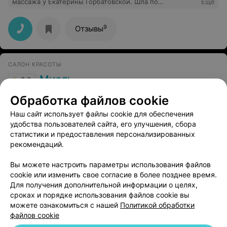
массажа у Екатерины Горбатовской. Шла по
Еще
подарочному сертификату и по рекомендации, и мои
ожидания были не просто оправданы, а превзойдены!
С первых минут Екатерина создает невероятно
9
Отзывы
спокойную и уютную атмосферу, где забываешь обо
всех заботах. Ее руки творят чудеса) они буквально
растворяют каждую напряженную мышцу. Я не просто
расслабилась телом, я по-настоящему отдохнула
САЛОН КРАСОТЫ
душой. Это тот самый случай, когда специалист
вкладывает в свою работу душу. Огромное спасибо,
Миэль
3.0
Екатерина! Вы -волшебница! Обязательно приду еще и
уже порекомендовала Вас подругам)
Минск, ул. Ежи Гедройца, 2
с 09:00
Обработка файлов cookie
Наш сайт использует файлы cookie для обеспечения
Отзыв
.
Спасибо мастеру Маше, оставила постричься
сына, результатом была довольна очень. Сыну тоже
Еще
удобства пользователей сайта, его улучшения, сбора
очень нравится!
статистики и предоставления персонализированных
рекомендаций.
3
Отзывы
Вы можете настроить параметры использования файлов
cookie или изменить свое согласие в более позднее время.
Для получения дополнительной информации о целях,
сроках и порядке использования файлов cookie вы
можете ознакомиться с нашей
Политикой обработки
файлов cookie
Добавить компанию