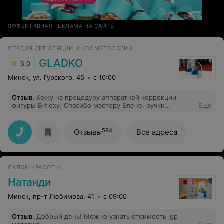
ЭФФЕКТИВНАЯ РЕКЛАМА НА САЙТЕ
СТУДИЯ ДЕПИЛЯЦИИ И КОСМЕТОЛОГИИ
GLADKO
5.0
Минск, ул. Гурского, 45
с 10:00
Отзыв
.
Хожу на процедуру аппаратной коррекции
фигуры B-flexy. Спасибо мастеру Елене, ручки
Еще
золотые. Объемы уходят быстро, уменьшаюсь и таю
на глазах. В студии очень приятный и приветливый
персонал. Всем рекомендую!
594
Отзывы
Все адреса
САЛОН КРАСОТЫ
Натанди
Минск, пр-т Любимова, 41
с 09:00
Отзыв
.
Добрый день! Можно узнать стоимость lgp