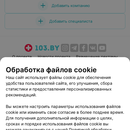
Добавить компанию
Добавить специалиста
О проекте
Новости проекта
Размещение рекламы
Медицинский маркетинг
Публичный договор
Обработка файлов cookie
Пользовательское соглашение
Способы оплаты
Наш сайт использует файлы cookie для обеспечения
Вакансии
Партнеры
удобства пользователей сайта, его улучшения, сбора
статистики и предоставления персонализированных
Написать руководителю 103.by
рекомендаций.
Написать в поддержку
Персональные настройки cookie
Вы можете настроить параметры использования файлов
cookie или изменить свое согласие в более позднее время.
Обработка персональных данных
Для получения дополнительной информации о целях,
сроках и порядке использования файлов cookie вы
можете ознакомиться с нашей
Политикой обработки