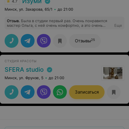
Изуми
4.7
Минск, ул. Захарова, 65/1
до 21:00
Отзыв
.
Была в студии первый раз. Очень понравился
мастер Ольга, с ней очень комфортно, а это очень
Еще
важно для меня! До этого посещала другую студия,
было больно, здесь же процедура с гелем, прошла
очень комфортно и я была удивлена, что практически
25
Отзывы
безболезненно. В общем, было что сравнить. Спасибо
огромное, буду посещать дальше!
СТУДИЯ КРАСОТЫ
SFERA studio
Минск, ул. Фрунзе, 5
до 21:00
Записаться