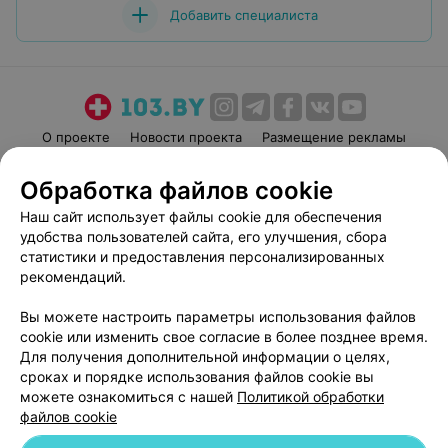
Добавить специалиста
О проекте
Новости проекта
Размещение рекламы
Медицинский маркетинг
Публичный договор
Обработка файлов cookie
Пользовательское соглашение
Способы оплаты
Наш сайт использует файлы cookie для обеспечения
Вакансии
Партнеры
удобства пользователей сайта, его улучшения, сбора
Написать руководителю 103.by
статистики и предоставления персонализированных
рекомендаций.
Написать в поддержку
Персональные настройки cookie
Вы можете настроить параметры использования файлов
Обработка персональных данных
cookie или изменить свое согласие в более позднее время.
Для получения дополнительной информации о целях,
сроках и порядке использования файлов cookie вы
можете ознакомиться с нашей
Политикой обработки
файлов cookie