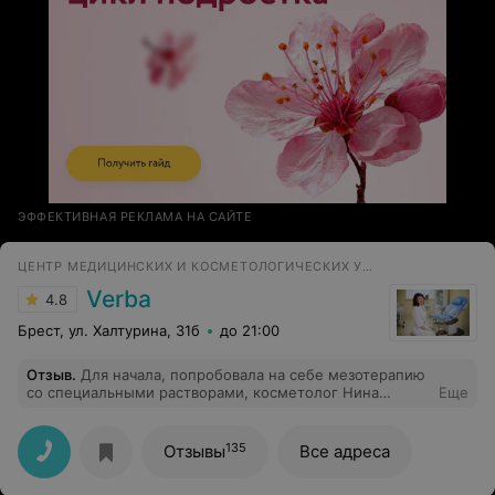
ЭФФЕКТИВНАЯ РЕКЛАМА НА САЙТЕ
ЦЕНТР МЕДИЦИНСКИХ И КОСМЕТОЛОГИЧЕСКИХ УСЛУГ
Verba
4.8
Брест, ул. Халтурина, 31б
до 21:00
Отзыв
.
Для начала, попробовала на себе мезотерапию
со специальными растворами, косметолог Нина
Еще
Крукович, объяснила ход процедуры. После
процедуры в скором времени щёки подтянулись, кожа
будто приобрела тургор, эластичность и вернулась
135
Отзывы
Все адреса
упругость.