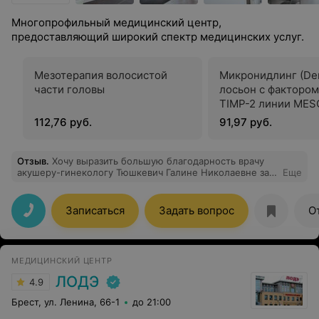
Многопрофильный медицинский центр,
предоставляющий широкий спектр медицинских услуг.
Мезотерапия волосистой
Микронидлинг (De
части головы
лосьон с фактором
TIMP-2 линии MES
112,76 руб.
91,97 руб.
Отзыв
.
Хочу выразить большую благодарность врачу
акушеру-гинекологу Тюшкевич Галине Николаевне за
Еще
профезионализм и чуткость к пациентам . Пришла на
УЗИ второго скрининга по рекомендации своего врача
гинеколога и не пожалела ни капли скажу даже
Записаться
Задать вопрос
О
больше что так подробно и по полочкам может
рассказать и объяснить только человек любящий свою
работу . Спасибо теперь только к Вам и советовать
своим знакомым.
МЕДИЦИНСКИЙ ЦЕНТР
ЛОДЭ
4.9
Брест, ул. Ленина, 66-1
до 21:00