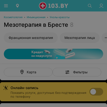
Косметология
•
Инъекционная
•
Уколы красоты
Мезотерапия в Бресте
8
Фракционная мезотерапия
Мезотерапия лица
Фильтры
Карта
Онлайн-запись
Показать услуги, доступные без подтверждения
по телефону