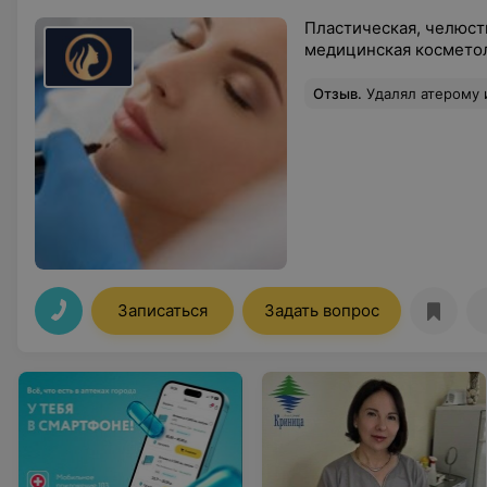
Пластическая, челюст
медицинская косметол
Отзыв
.
Удалял атерому и несколько «родинок» у Вакк
Записаться
Задать вопрос