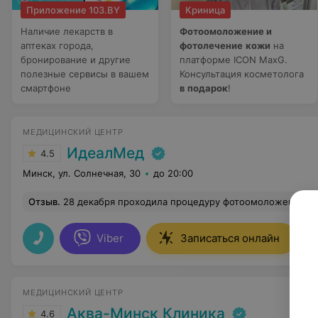
Приложение 103.BY
Криница
Наличие лекарств в
Фотоомоложение и
аптеках города,
фотолечение
кожи
на
бронирование и другие
платформе ICON MaxG.
полезные сервисы в вашем
Консультация косметолога
смартфоне
в подарок
!
МЕДИЦИНСКИЙ ЦЕНТР
ИдеалМед
4.5
Минск, ул. Солнечная, 30
до 20:00
Отзыв
.
28 декабря проходила процедуру фотоомоложения у Сергеюка Александра Алексеевича. Хочу отметить, что этот врач является компетентным специалистом, мастером своего дела. Он очень четко отвечает на вопросы, оперативно проводит процедуру, квалифицировано консультирует пациентов. Благодаря этому спе
Viber
Записаться онлайн
МЕДИЦИНСКИЙ ЦЕНТР
Аква-Минск Клиника
4.6