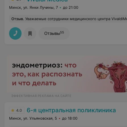
Минск, ул. Янки Лучины, 7
до 21:00
Отзыв
.
Уважаемые сотрудники медицинского центра VivaldiMedica! От всего сердца поздравляю с Рождеством Христовым! В первую очередь – это праздник духовный, поэтому хочу пожелать душевного равновесия, сил, терпения. Пусть вас окружают люди, которые вас понимают и ценят. И пусть весь год до следующего Рождества частичка света и тепл
55
Отзывы
ЭФФЕКТИВНАЯ РЕКЛАМА НА САЙТЕ
6-я центральная поликлиника
4.0
Минск, ул. Ульяновская, 5
до 18:00