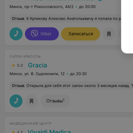
Минск, пр-т Рокоссовского, 44/2
до 20:00
Отзыв
.
К Куликову Алексею Анатольевичу я попала по рекомендации своего гинеколога. Доктор дважды проводил мне гистероскопию, и оба раза организовал операцию в максимально короткие сроки. Для меня это было очень важно, поэтому я очень благодарна за такую отзывчивость и готовность помочь. На всех приемах врач был очень внимательным. Всегда отвечал на вопросы, всё непонятное объяснял понятным языком. Также благодаря ему я попала к другим нужным специалистам. Получилась такая цепочка из очень нужных людей: моя гинеколог порекомендовала мне Алексея Анатольевича, он порекомендовал других специалистов, и в итоге все вопросы по здоровью решались вовремя и у действительно квалифицированных специалист
Viber
Записаться
Отз
САЛОН КРАСОТЫ
Gracia
5.0
Минск, ул. В. Сырокомли, 12
до 20:30
Отзыв
.
Открыла для себя этот салон около 3 месяцев назад. Теперь свое тело могу доверить только Наталье, а лицо - Ольге. Приятная атмосфера, индивидуальный подход, профессиональные сотрудники. 
1
Отзывы
МЕДИЦИНСКИЙ ЦЕНТР
Vivaldi Medica
4.7