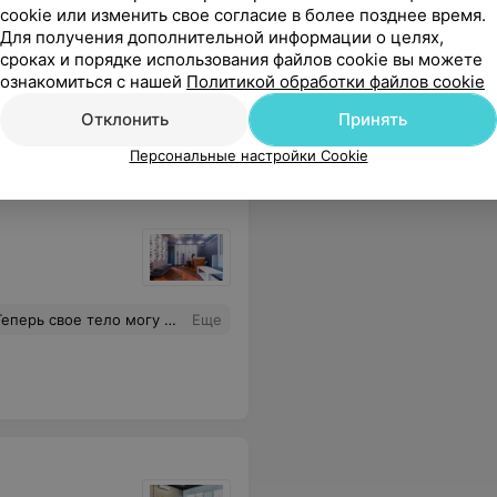
cookie или изменить свое согласие в более позднее время.
Для получения дополнительной информации о целях,
сроках и порядке использования файлов cookie вы можете
ов. Это очень ценно, особенно когда сталкиваешься с несколькими проблемами одновременно и не знаешь, к кому обращаться. Спасибо Вам огромное, Алексей Анатольевич, за помощь, заботу и человеческое отношение. В наше время такие врачи - большая ценность. Очень рада, что однажды попала именно к Вам!
Еще
ознакомиться с нашей
Политикой обработки файлов cookie
Отклонить
Принять
350
ывы
Персональные настройки Cookie
Особенно радуют цены) Спасибо за вашу работу ❤️! Салон однозначно рекомендую!
Еще