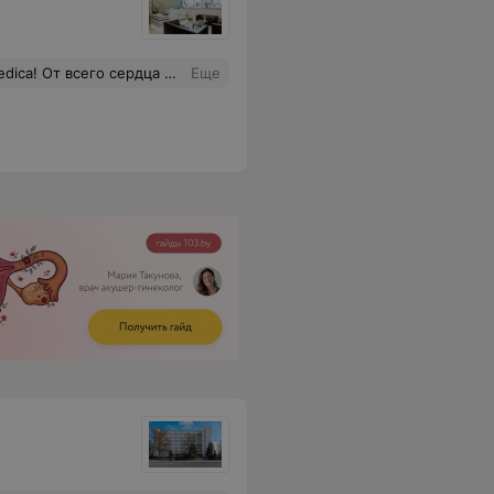
а помогает вам преодолевать все ненастья и радоваться всему тому хорошему, что обязательно произойдет! Крепкого здоровья и благополучия!
Еще