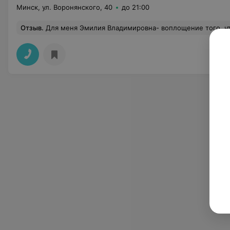
Минск, ул. Воронянского, 40
до 21:00
Отзыв
.
Для меня Эмилия Владимировна- воплощение того, что называется ВРАЧ ОТ БОГА. Это когда человек не просто знает и любит свою профессию, но и постоянно поднимает свой уровень, в курсе всего нового, что происходит в медицине. Огромное с