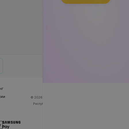
нг
сии
© 2026 ООО «Артокс Лаб», УНП 191700409
| 220012,
Республика Беларусь, г. Минск, улица Толбухина, 2,
пом. 16 | help@103.by
Служба поддержки
+375 291212755