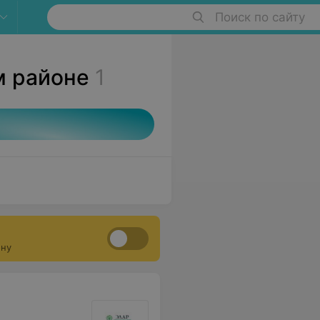
Поиск по сайту
м районе
1
ону