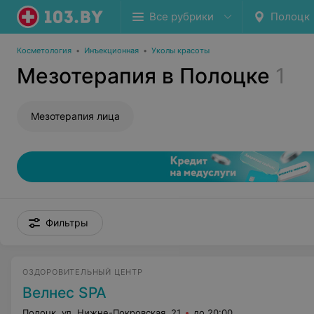
Все рубрики
Полоцк
Косметология
•
Инъекционная
•
Уколы красоты
Мезотерапия в Полоцке
1
Мезотерапия лица
Фильтры
ОЗДОРОВИТЕЛЬНЫЙ ЦЕНТР
Велнес SPA
Полоцк, ул. Нижне-Покровская, 21
до 20:00