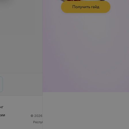
нг
сии
© 2026 ООО «Артокс Лаб», УНП 191700409
| 220012,
Республика Беларусь, г. Минск, улица Толбухина, 2,
пом. 16 | help@103.by