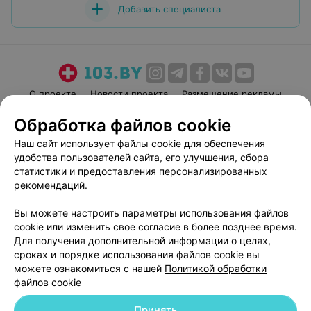
Добавить специалиста
О проекте
Новости проекта
Размещение рекламы
Медицинский маркетинг
Публичный договор
Обработка файлов cookie
Пользовательское соглашение
Способы оплаты
Наш сайт использует файлы cookie для обеспечения
Вакансии
Партнеры
удобства пользователей сайта, его улучшения, сбора
статистики и предоставления персонализированных
Написать руководителю 103.by
рекомендаций.
Написать в поддержку
Персональные настройки cookie
Вы можете настроить параметры использования файлов
cookie или изменить свое согласие в более позднее время.
Обработка персональных данных
Для получения дополнительной информации о целях,
сроках и порядке использования файлов cookie вы
можете ознакомиться с нашей
Политикой обработки
файлов cookie
Принять