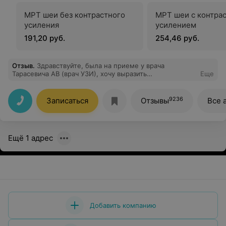
МРТ шеи без контрастного
МРТ шеи с контра
усиления
усилением
191,20 руб.
254,46 руб.
Отзыв
.
Здравствуйте, была на приеме у врача
Тарасевича АВ (врач УЗИ), хочу выразить
Еще
благодарность данному врачу как профессионалу
своего дела. Прием прошел максимально комфортно,
очень внимательный врач, что не мало важно с
9236
Записаться
Отзывы
Все 
хорошим чувством юмора
Ещё 1 адрес
Добавить компанию