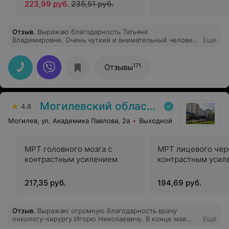
223,99 руб.
235,51 руб.
Отзыв
.
Выражаю благодарность Татьяне
Владимировне. Очень чуткий и внимательный человек
Еще
грамотный специалист Татьяна Владимировна
определила диагноз, направила к нужному
специалисту, договорилась о времени приема ( в
171
Отзывы
государственной клинике)
Могилевский областной онкологический диспансер
4.8
Могилев, ул. Академика Павлова, 2а
Выходной
МРТ головного мозга с
МРТ лицевого чер
контрастным усилением
контрастным усил
217,35 руб.
194,69 руб.
Отзыв
.
Выражаю огромную благодарность врачу
онкологу-хирургу Игорю Николаевичу. В конце мая
Еще
2025 проходила госпитализацию в 8 хирургическом