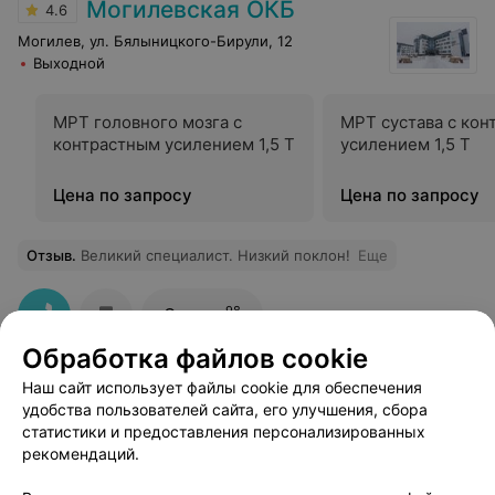
Могилевская ОКБ
4.6
Могилев, ул. Бялыницкого-Бирули, 12
Выходной
МРТ головного мозга с
МРТ сустава с ко
контрастным усилением 1,5 T
усилением 1,5 T
Цена по запросу
Цена по запросу
Отзыв
.
Великий специалист. Низкий поклон!
Еще
98
Отзывы
Обработка файлов cookie
Наш сайт использует файлы cookie для обеспечения
удобства пользователей сайта, его улучшения, сбора
статистики и предоставления персонализированных
рекомендаций.
Добавить компанию