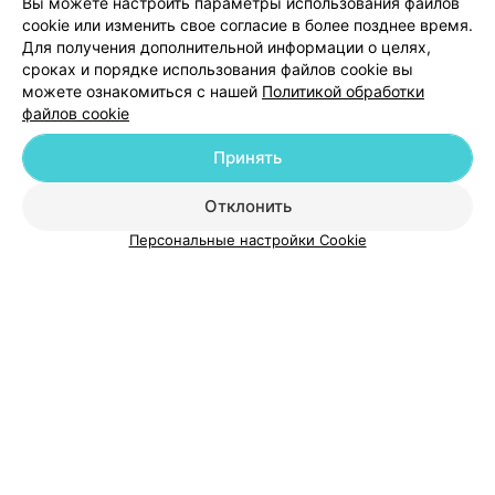
Вы можете настроить параметры использования файлов
cookie или изменить свое согласие в более позднее время.
Добавить специалиста
Для получения дополнительной информации о целях,
сроках и порядке использования файлов cookie вы
можете ознакомиться с нашей
Политикой обработки
файлов cookie
Принять
О проекте
Новости проекта
Размещение рекламы
Отклонить
Медицинский маркетинг
Публичный договор
Пользовательское соглашение
Способы оплаты
Персональные настройки Cookie
Вакансии
Партнеры
Написать руководителю 103.by
Написать в поддержку
Персональные настройки cookie
Обработка персональных данных