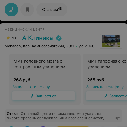
отделении. Высококвалифицированный опытный
специалист и действительно мастер своего дела. Во
48
Отзывы
время выявил проблему и блестяще провел абсолютно
безболезненную операцию. Крепкого здоровья и
терпения в Вашем нелегком труде! Низкий поклон
такому врачу!
МЕДИЦИНСКИЙ ЦЕНТР
А Клиника
4.6
Могилев, пер. Комиссариатский, 29/1
до 21:00
МРТ головного мозга с
МРТ гипофиза с к
контрастным усилением
усилением
268 руб.
265 руб.
Запись по телефону
Запись по телефону
Записаться
Записать
Отзыв
.
Отличный центр по оказанию мед услуг, на
высоте уровень обслуживания и база специалистов,
Еще
персонал вежливый очень радушный