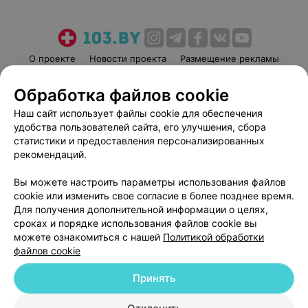
О проекте
Новости проекта
Размещение рекламы
Медицинский маркетинг
Публичный договор
Обработка файлов cookie
Пользовательское соглашение
Способы оплаты
Наш сайт использует файлы cookie для обеспечения
Вакансии
Партнеры
удобства пользователей сайта, его улучшения, сбора
Написать руководителю 103.by
статистики и предоставления персонализированных
рекомендаций.
Написать в поддержку
Персональные настройки cookie
Вы можете настроить параметры использования файлов
Обработка персональных данных
cookie или изменить свое согласие в более позднее время.
Для получения дополнительной информации о целях,
сроках и порядке использования файлов cookie вы
можете ознакомиться с нашей
Политикой обработки
файлов cookie
Принять
© 2026 ООО «Артокс Лаб», УНП 191700409
| 220012, Республика Беларусь,
г. Минск, улица Толбухина, 2, пом. 16 | help@103.by