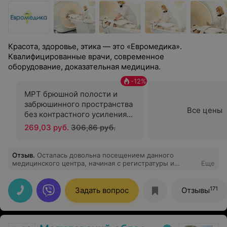
Красота, здоровье, этика — это «Евромедика».
Квалифицированные врачи, современное
оборудование, доказательная медицина.
-
12
%
МРТ брюшной полости и
забрюшинного пространства
Все цены
без контрастного усиления
(мощность 3,0 т)
269,03 руб.
306,86 руб.
Отзыв
.
Осталась довольна посещением данного
медицинского центра, начиная с регистратуры и
Еще
заканчивая выдачей заключения все очень вежливые и
внимательные. Раньше для прохождения МРТ
исследования приходилось долго ждать или ехать в
171
Задать вопрос
Отзывы
Минск, что очень неудобно. Поэтому я рада, что в
Могилеве есть такой медцентр где можно быстро и
качественно пройти любое обследование на
современном оборудовании и получить грамотную