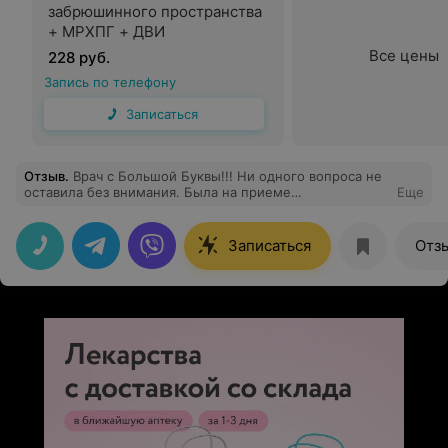
забрюшинного пространства
+ МРХПГ + ДВИ
Все цены
228 руб.
Запись по телефону
Записаться
Отзыв
.
Врач с Большой Буквы!!! Ни одного вопроса не
оставила без внимания. Была на приеме
Еще
неоднократно, поэтому с уверенностью могу сказать,
что Оксана Григорьевна хороший специалист.
Записаться
Отз