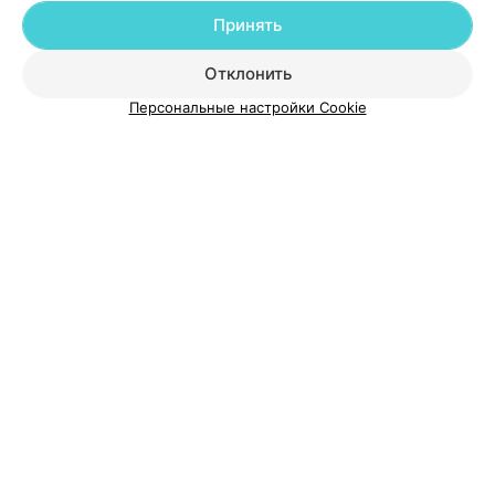
Принять
О проекте
Новости проекта
Размещение рекламы
Отклонить
Медицинский маркетинг
Публичный договор
Пользовательское соглашение
Способы оплаты
Персональные настройки Cookie
Вакансии
Партнеры
Написать руководителю 103.by
Написать в поддержку
Персональные настройки cookie
Обработка персональных данных
© 2026 ООО «Артокс Лаб», УНП 191700409
| 220012, Республика Беларусь,
г. Минск, улица Толбухина, 2, пом. 16 | help@103.by
Служба поддержки
+375 291212755