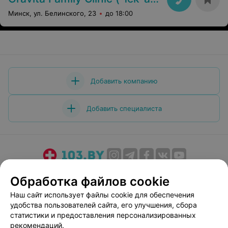
Минск, ул. Белинского, 23
до 18:00
Добавить компанию
Добавить специалиста
О проекте
Новости проекта
Размещение рекламы
Обработка файлов cookie
Медицинский маркетинг
Публичный договор
Наш сайт использует файлы cookie для обеспечения
Пользовательское соглашение
Способы оплаты
удобства пользователей сайта, его улучшения, сбора
Вакансии
Партнеры
статистики и предоставления персонализированных
рекомендаций.
Написать руководителю 103.by