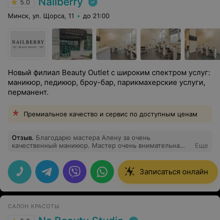
Nailberry
5.0
Минск, ул. Щорса, 11
до 21:00
Новый филиал Beauty Outlet с широким спектром услуг:
маникюр, педикюр, броу-бар, парикмахерские услуги,
перманент.
Премиальное качество и сервис по доступным ценам
Отзыв
.
Благодарю мастера Алену за очень
качественный маникюр. Мастер очень внимательна
Еще
щепетильна отнеслась к своей работе. Все сделано на
10 из 10. Рекомендую.
Записаться онлайн
САЛОН КРАСОТЫ