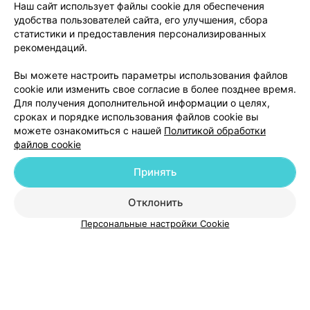
Наш сайт использует файлы cookie для обеспечения
Лад-вер
удобства пользователей сайта, его улучшения, сбора
Минск, ул. Грушевская, 83
до 20:00
статистики и предоставления персонализированных
рекомендаций.
Вы можете настроить параметры использования файлов
cookie или изменить свое согласие в более позднее время.
Для получения дополнительной информации о целях,
сроках и порядке использования файлов cookie вы
можете ознакомиться с нашей
Политикой обработки
файлов cookie
Добавить компанию
Принять
Отклонить
Добавить специалиста
Персональные настройки Cookie
О проекте
Новости проекта
Размещение рекламы
Медицинский маркетинг
Публичный договор