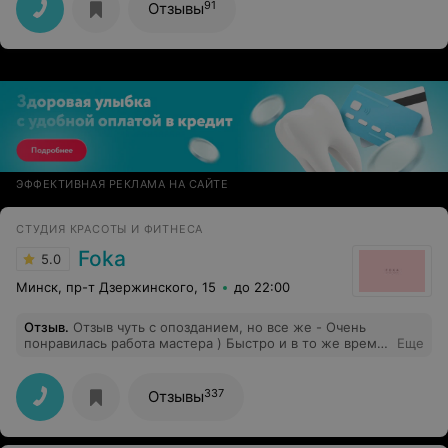
91
Отзывы
ЭФФЕКТИВНАЯ РЕКЛАМА НА САЙТЕ
СТУДИЯ КРАСОТЫ И ФИТНЕСА
Foka
5.0
Минск, пр-т Дзержинского, 15
до 22:00
Отзыв
.
Отзыв чуть с опозданием, но все же - Очень
понравилась работа мастера ) Быстро и в то же время
Еще
качественно, подобрали шикарный цвет и почти
месяц(!) у меня был крутейший маникюр. приду снова,
спасибо!
337
Отзывы