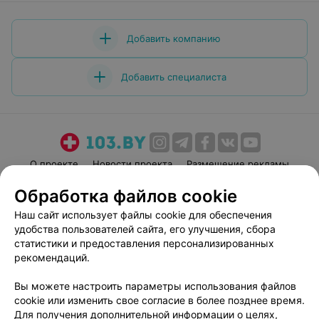
Добавить компанию
Добавить специалиста
О проекте
Новости проекта
Размещение рекламы
Медицинский маркетинг
Публичный договор
Обработка файлов cookie
Пользовательское соглашение
Способы оплаты
Наш сайт использует файлы cookie для обеспечения
Вакансии
Партнеры
удобства пользователей сайта, его улучшения, сбора
статистики и предоставления персонализированных
Написать руководителю 103.by
рекомендаций.
Написать в поддержку
Персональные настройки cookie
Вы можете настроить параметры использования файлов
cookie или изменить свое согласие в более позднее время.
Обработка персональных данных
Для получения дополнительной информации о целях,