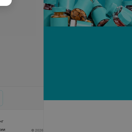
нг
сии
© 2026 ООО «Артокс Лаб», УНП 191700409
| 220012,