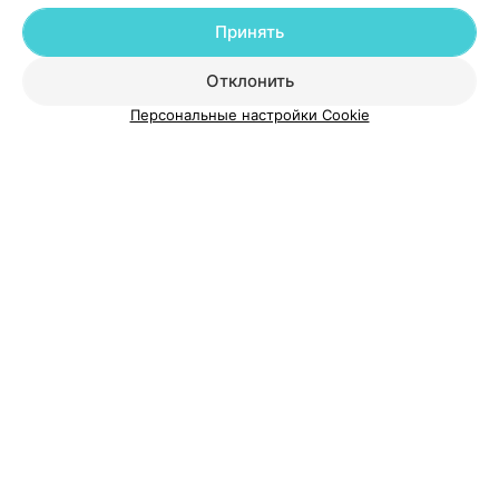
Добавить компанию
Принять
Добавить специалиста
Отклонить
Персональные настройки Cookie
О проекте
Новости проекта
Размещение рекламы
Медицинский маркетинг
Публичный договор
Пользовательское соглашение
Способы оплаты
Вакансии
Партнеры
Написать руководителю 103.by
Написать в поддержку
Персональные настройки cookie
Обработка персональных данных