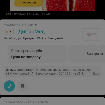
ЭФФЕКТИВНАЯ РЕКЛАМА НА САЙТЕ
МЕДИЦИНСКИЙ ЦЕНТР
ДиПарМед
5.0
Витебск, ул. Правды, 39-2
Выходной
Реставрация зуба
Все цены
Цена по запросу
Отзыв
.
Здравствуйте, хочу оставить свой отзыв о враче
УЗИ Кухновец Е. А. Была сегодня( 05.11.25) на УЗИ
Еще
сердца, УЗИ брюшной полости и УЗИ вен нижних
конечностей, осталось очень довольна осмотром, врач
очень внимательно смотрит, всё расскажет,
посоветует, в моем случае позвонила другому врачу и
договорилась о приёме, хочу выразить огромное
спасибо и благодарю за такое отношение к пациентам,
дай Вам бог здоровья и всего самого хорошего,
СТОМАТОЛОГИЧЕСКИЙ ЦЕНТР
рекомендую на все 100 процентов, она лучшая из