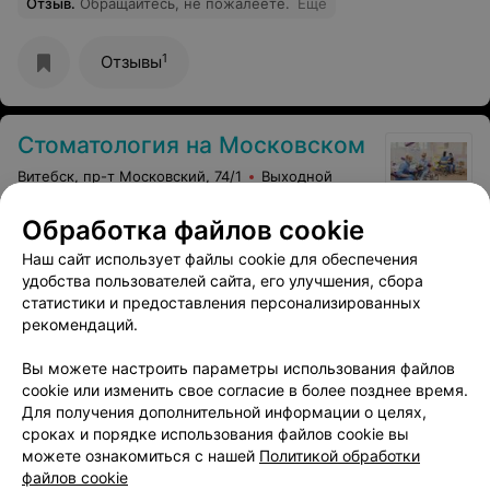
Отзыв
.
Обращайтесь, не пожалеете.
Еще
1
Отзывы
Стоматология на Московском
Витебск, пр-т Московский, 74/1
Выходной
Обработка файлов cookie
Реставрация зубов
Все цены
Наш сайт использует файлы cookie для обеспечения
Цена по запросу
удобства пользователей сайта, его улучшения, сбора
статистики и предоставления персонализированных
рекомендаций.
Вы можете настроить параметры использования файлов
cookie или изменить свое согласие в более позднее время.
Для получения дополнительной информации о целях,
сроках и порядке использования файлов cookie вы
можете ознакомиться с нашей
Политикой обработки
файлов cookie