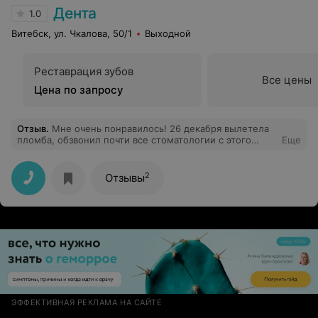
лучших
Дента
1.0
Витебск, ул. Чкалова, 50/1
Выходной
Реставрация зубов
Все цены
Цена по запросу
Отзыв
.
Мне очень понравилось! 26 декабря вылетела
пломба, обзвонил почти все стоматологии с этого
Еще
ресурса, только в Денте смог найти работающих
специалистов. Сделали все очень быстро и
качественно в тот же день. Спасибо!!!
2
Отзывы
ЭФФЕКТИВНАЯ РЕКЛАМА НА САЙТЕ