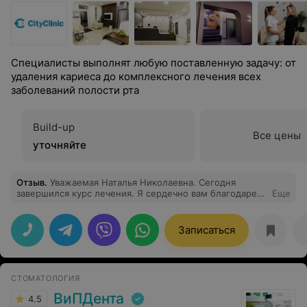
Специалисты выполнят любую поставленную задачу: от
удаления кариеса до комплексного лечения всех
заболеваний полости рта
Build-up
Все цены
уточняйте
Отзыв
.
Уважаемая Наталья Николаевна. Сегодня
завершился курс лечения. Я сердечно вам благодарен
Еще
за вашу высоко профессиональную работу по лечению
моих зубов. Спасибо вам за ваш талант, за вашу
доброту, искренность и чуткость!
Записаться
СТОМАТОЛОГИЯ
ВиПДента
4.5