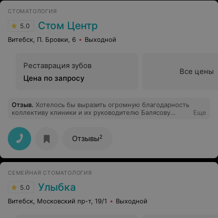
СТОМАТОЛОГИЯ
Стом Центр
5.0
Витебск, П. Бровки, 6
Выходной
Реставрация зубов
Все цены
Цена по запросу
Отзыв
.
Хотелось бы выразить огромную благодарность
коллективу клиники и их руководителю Балясову
Еще
Владимиру!! Я с Санкт-Петербурга.С зубками была
критическая ситуация, и в России никто не хотел
браться в принципе, но Владимир Александрович
2
Отзывы
вытащил их с "того света" и уже два года ношу
металлокерамику в 24 зуба и радуюсь!! Спасибо
огромное! Всем советую приходить сюда и не тратить
время на поиски!
СЕМЕЙНАЯ СТОМАТОЛОГИЯ
Улыбка
5.0
Витебск, Московский пр-т, 19/1
Выходной