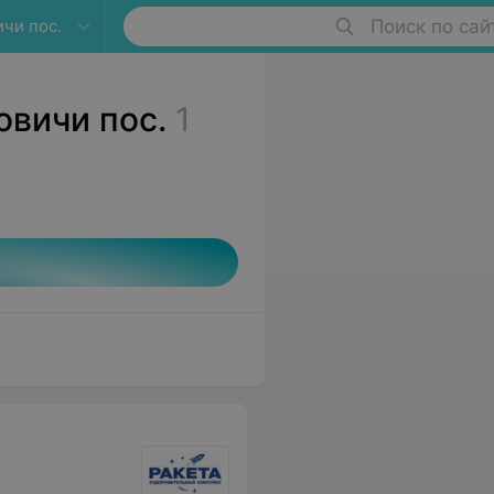
чи пос.
Поиск по сай
вичи пос.
1