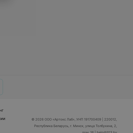
нг
сии
© 2026 ООО «Артокс Лаб», УНП 191700409
| 220012,
Республика Беларусь, г. Минск, улица Толбухина, 2,
пом. 16 | help@103.by