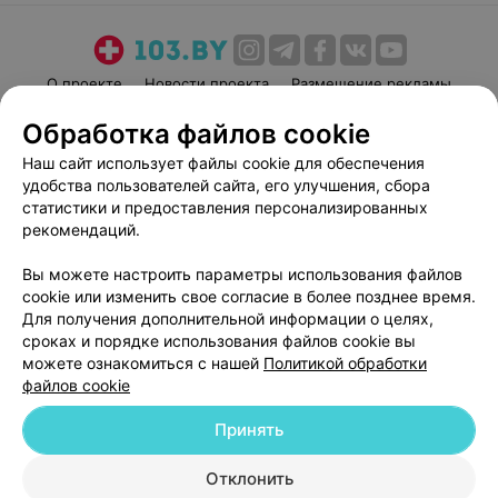
О проекте
Новости проекта
Размещение рекламы
Медицинский маркетинг
Публичный договор
Обработка файлов cookie
Пользовательское соглашение
Способы оплаты
Наш сайт использует файлы cookie для обеспечения
Вакансии
Партнеры
удобства пользователей сайта, его улучшения, сбора
статистики и предоставления персонализированных
Написать руководителю 103.by
рекомендаций.
Написать в поддержку
Персональные настройки cookie
Вы можете настроить параметры использования файлов
cookie или изменить свое согласие в более позднее время.
Обработка персональных данных
Для получения дополнительной информации о целях,
сроках и порядке использования файлов cookie вы
можете ознакомиться с нашей
Политикой обработки
файлов cookie
Принять
© 2026 ООО «Артокс Лаб», УНП 191700409
| 220012, Республика Беларусь,
Отклонить
г. Минск, улица Толбухина, 2, пом. 16 | help@103.by