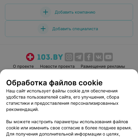
Добавить компанию
Добавить специалиста
О проекте
Новости проекта
Размещение рекламы
Медицинский маркетинг
Публичный договор
Обработка файлов cookie
Пользовательское соглашение
Способы оплаты
Наш сайт использует файлы cookie для обеспечения
Вакансии
Партнеры
удобства пользователей сайта, его улучшения, сбора
Написать руководителю 103.by
статистики и предоставления персонализированных
рекомендаций.
Написать в поддержку
Персональные настройки cookie
Вы можете настроить параметры использования файлов
Обработка персональных данных
cookie или изменить свое согласие в более позднее время.
Для получения дополнительной информации о целях,