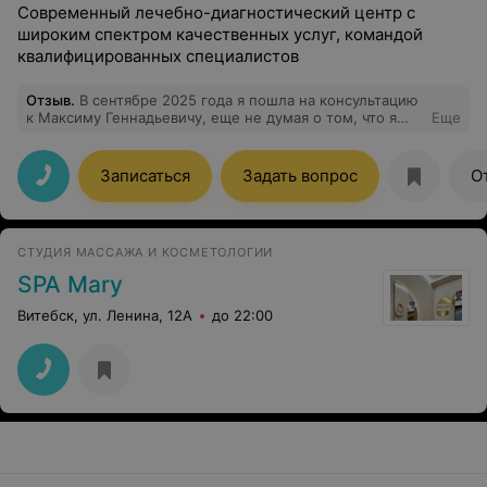
Современный лечебно-диагностический центр с
широким спектром качественных услуг, командой
квалифицированных специалистов
Отзыв
.
В сентябре 2025 года я пошла на консультацию
к Максиму Геннадьевичу, еще не думая о том, что я
Еще
прям там уже запишусь на редукционную
маммопластику) Сказать, что я очень довольна
выбором врача, это не сказать ничего. Начиная с той
Записаться
Задать вопрос
О
самой первой консультации и заканчивая операцией.
Все было прекрасно. Операция сложная, было
страшно, но это того стоило. Результатом я очень
довольна, даже не ожидала, что все будет так
СТУДИЯ МАССАЖА И КОСМЕТОЛОГИИ
гармонично и эстетично смотреться. Еще раз выражаю
огромную благодарность Максиму Геннадьевичу за
SPA Mary
отзывчивость, профессионализм, врачебную этику,
доброту и прекрасное отношение к пациентам! Стоит
Витебск, ул. Ленина, 12А
до 22:00
отметить и стоимость, она меня приятно удивила. Кто
еще сомневается, не сомневайтесь, нужно
обязательно делать!