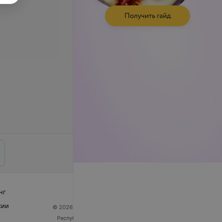
нг
сии
© 2026 ООО «Артокс Лаб», УНП 191700409
| 220012,
Республика Беларусь, г. Минск, улица Толбухина, 2,