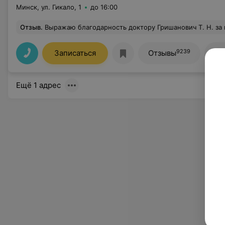
Минск, ул. Гикало, 1
до 16:00
Отзыв
.
Выражаю благодарность доктору Гришанович Т. Н. за профессионализм, чуткость, внимательность. Назначенное лечение уже помогает, после первого применения, ребенок до
9239
Записаться
Отзывы
Вс
Ещё 1 адрес