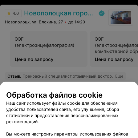
Новополоцкая городская детская поликлиника
4.0
Новополоцк, ул. Блохина, 27
до 14:20
ЭЭГ
ЭЭГ
(электроэнцефалография)
(электроэнцефалог
компьютерной обр
данных
Цена по запросу
Цена по запросу
Отзыв
.
Прекрасный специалист,отзывчивый доктор.
Еще
Обработка файлов cookie
Наш сайт использует файлы cookie для обеспечения
удобства пользователей сайта, его улучшения, сбора
статистики и предоставления персонализированных
рекомендаций.
Вы можете настроить параметры использования файлов