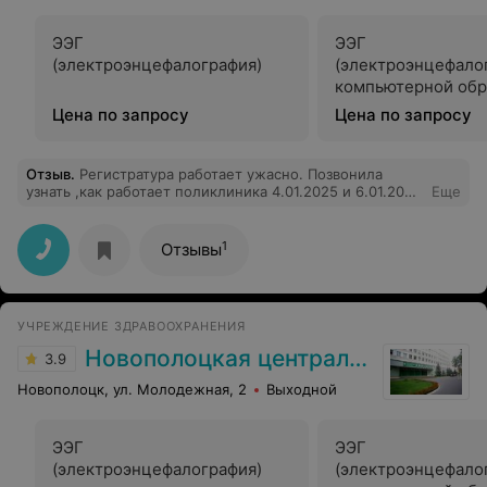
ЭЭГ
ЭЭГ
(электроэнцефалография)
(электроэнцефалог
компьютерной обр
данных
Цена по запросу
Цена по запросу
Отзыв
.
Регистратура работает ужасно. Позвонила
узнать ,как работает поликлиника 4.01.2025 и 6.01.2025
Еще
,мне грубо ответили, что поликлиника не работает до
8.01 2025. А оказывается работает.
1
Отзывы
УЧРЕЖДЕНИЕ ЗДРАВООХРАНЕНИЯ
Новополоцкая центральная городская больница
3.9
Новополоцк, ул. Молодежная, 2
Выходной
ЭЭГ
ЭЭГ
(электроэнцефалография)
(электроэнцефалог