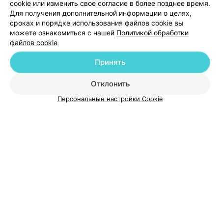
Добавить компанию
cookie или изменить свое согласие в более позднее время.
Для получения дополнительной информации о целях,
сроках и порядке использования файлов cookie вы
Добавить специалиста
можете ознакомиться с нашей
Политикой обработки
файлов cookie
Принять
Отклонить
О проекте
Новости проекта
Размещение рекламы
Персональные настройки Cookie
Медицинский маркетинг
Публичный договор
Пользовательское соглашение
Способы оплаты
Вакансии
Партнеры
Написать руководителю 103.by
Написать в поддержку
Персональные настройки cookie
Обработка персональных данных