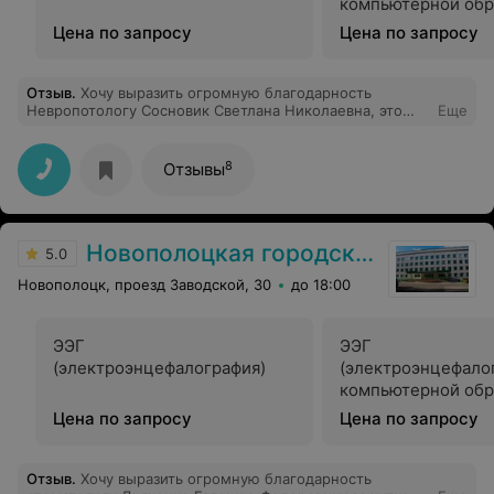
компьютерной обр
данных
Цена по запросу
Цена по запросу
Отзыв
.
Хочу выразить огромную благодарность
Невропотологу Сосновик Светлана Николаевна, это
Еще
врач от бога, золотой врач и понимающий очень
помогла моей маме и мне, всегда выслушает и очень
человечная и добрая, побольше бы таких врачей, как
8
Отзывы
она, на таких врачах больница и держится! Спасибо
вам огромное, здоровья вам крепкого и вашей семье
Новополоцкая городская поликлиника №4
5.0
Новополоцк, проезд Заводской, 30
до 18:00
ЭЭГ
ЭЭГ
(электроэнцефалография)
(электроэнцефалог
компьютерной обр
данных
Цена по запросу
Цена по запросу
Отзыв
.
Хочу выразить огромную благодарность