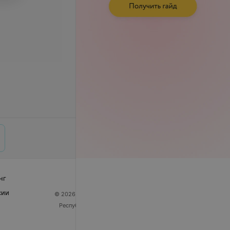
нг
сии
© 2026 ООО «Артокс Лаб», УНП 191700409
| 220012,
Республика Беларусь, г. Минск, улица Толбухина, 2,
пом. 16 | help@103.by
Служба поддержки
+375 291212755