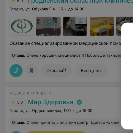
Гродненский областной клинический центр «Пси
5.0
Гродно, ул. Обухова Г.А., 15
до 14:00
Оказание специализированной медицинской помощи в
Отзыв
.
Очень хороший специалист!!! Побольше таких квалифицированных врачей. Спа
12
Отзывы
Все цены
МЕДИЦИНСКИЙ ЦЕНТР
Мир Здоровья
5.0
Гродно, ул. Орджоникидзе, 18/1
до 19:00
Отзыв
.
Очень приятно впечатлил центр! Доктор Кухлей Надежда Сергеевна очень внимательная и располагающая! Достойный доктор, теперь всей семьей только к ней! Учла все жалобы и назначила действитель