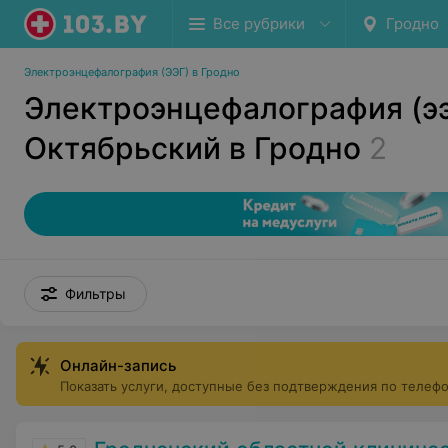
Все рубрики
Гродно
Электроэнцефалография (ЭЭГ) в Гродно
Электроэнцефалография (ээ
Октябрьский в Гродно
2
Фильтры
Онлайн-запись
Показать услуги, доступные без подтверждения по телеф